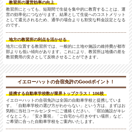
教習所の運営効率の向上
教習所にとっても、短期間で生徒を集中的に教育することは、運
営の効率化につながります。結果として生徒へのコストメリット
として還元されるため、通学の場合よりも割安な料金設定となる
のです。
地方の教習所の利点を活かせる
地方に位置する教習所では、一般的に土地や施設の維持費が都市
部よりも低い傾向があります。これにより、教習所は地価の差を
教習費用の安さとして反映させることができます。
イエローハットの合宿免許のGoodポイント！
提携する自動車学校数が業界トップクラス！ 106校
イエローハットの合宿免許は全国の自動車学校と提携していま
す。「自動車学校の選び方がわからない」という方は、まずはお
気軽に当社コールセンターにご連絡ください。「宿泊施設がキレ
イなところ」「安さ重視」「ご自宅から行きやすい場所」など、
ご希望に合った自動車学校をご案内いたします。