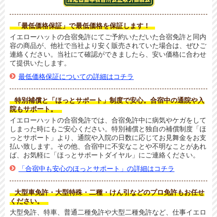
「最低価格保証」で最低価格を保証します！
イエローハットの合宿免許にてご予約いただいた合宿免許と同内
容の商品が、他社で当社より安く販売されていた場合は、ぜひご
連絡ください。当社にて確認ができましたら、安い価格に合わせ
て提供いたします。
最低価格保証についての詳細はコチラ
特別補償と「ほっとサポート」制度で安心。合宿中の通院や入
院もサポート。
イエローハットの合宿免許では、合宿免許中に病気やケガをして
しまった時にもご安心ください。特別補償と独自の補償制度「ほ
っとサポート」より、通院や入院の日数に応じてお見舞金をお支
払い致します。その他、合宿中に不安なことや不明なことがあれ
ば、お気軽に「ほっとサポートダイヤル」にご連絡ください。
「合宿中も安心のほっとサポート」の詳細はコチラ
大型車免許・大型特殊・二種・けん引などのプロ免許もお任せ
ください。
大型免許、特車、普通二種免許や大型二種免許など、仕事イエロ