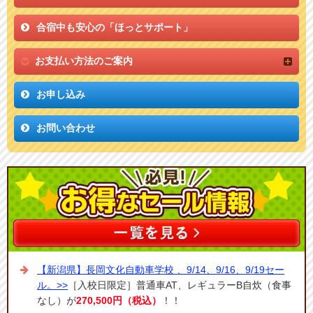
合宿中も安心の「ほっとサポート」
お支払い方法のご案内
お申し込み
お問い合わせ
【新潟県】長岡文化自動車学校 、9/14、9/16、9/19セー
ル。>>
［入校日限定］普通車AT、レギュラーB自炊（食事
なし）が
270,500円（税込）
！！