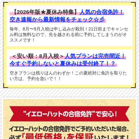
【2026年版★夏休み特集】
人気の合宿免許！
空き速報から最新情報をチェック☆彡
毎年、8月〜9月入校は申し込みが殺到！21日前までキャンセ
ル料は無料なので、先を越される前に予約してしまうのがオ
ススメです！
＜安い順：8月入校＞
人気プランは完売間近！
今すぐ予約しないと夏休みは受付終了！？
空きプランは残りほんのわずか！この夏絶対に免許を取りた
い方は、予約を急いで！！