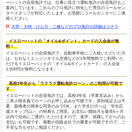
ーハットの合宿免許では、仕事に役立つ運転免許の合宿免許もご
案内しています。これらのプロ免許に特化した専任のコールセン
タースタッフが対応いたします。お気軽にコールセンターにご連
絡ください。
大型・大特・けん引・二種などのプロ免許の詳細はコチラ
イエローハットの「オイル&ポイント」カードの入会金が無
料！
イエローハットの合宿免許で、自動車学校にご入校いただいた方
は、もれなくエンジンオイル交換などが1年間無料でご利用いた
だけるイエローハットの「オイル&ポイントカード」の入会金
1,000円が無料になります。
高校3年生から「ラクラク運転免許ローン」のご利用が可能で
す
イエローハットの合宿免許では、高校3年生（卒業見込み）から
ご本人様名義でローンのお申し込みが可能です。原則保証人は不
要、親権者の簡単な同意のみでOK。また学生の方へは「学生応
援スキップ払い」の特典もご用意。お支払い開始月を最長6ヶ月
以内で自由にご選択いただけますので、進学、就職してからのお
支払いも可能です。複数の信販会社での審査が可能ですので、ご
不安な方もぜひご相談ください。