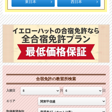
東日本
西日本
合宿免許の教習所検索
月
日
入校日
エリア
取得希望免許