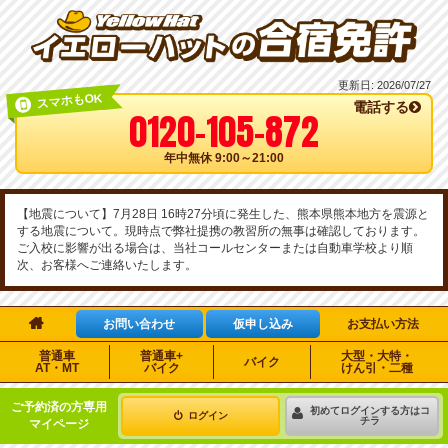
更新日:
2026/07/27
スマホもOK
電話する
0120-105-872
年中無休 9:00～21:00
【地震について】7月28日 16時27分頃に発生した、熊本県熊本地方を震源と
する地震について。現時点で弊社提携の教習所の無事は確認しております。
ご入校に影響が出る場合は、当社コールセンターまたは自動車学校より順
次、お客様へご連絡いたします。

お問い合わせ
仮申し込み
お支払い方法
普通車
普通車+
大型・大特・
バイク
AT・MT
バイク
けん引・二種
ご予約済の方専用
初めてログインする方はコ
ログイン
チラ
マイページ