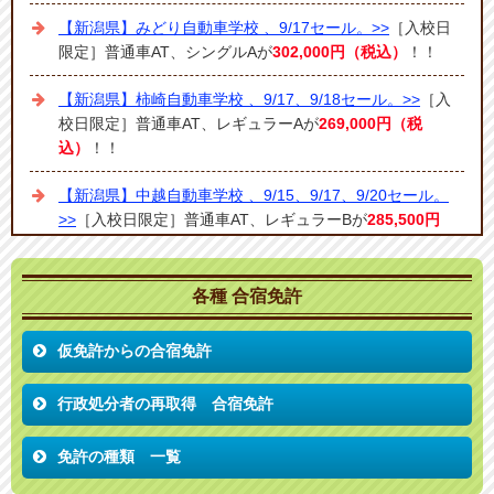
【新潟県】みどり自動車学校 、9/17セール。>>
［入校日
限定］普通車AT、シングルAが
302,000円（税込）
！！
【新潟県】柿崎自動車学校 、9/17、9/18セール。>>
［入
校日限定］普通車AT、レギュラーAが
269,000円（税
込）
！！
【新潟県】中越自動車学校 、9/15、9/17、9/20セール。
>>
［入校日限定］普通車AT、レギュラーBが
285,500円
（税込）
！！
【新潟県】中越自動車学校 、9/10、9/13セール。>>
［入
各種 合宿免許
校日限定］普通車AT、ツインが
342,700円（税込）
！！
仮免許からの合宿免許
【新潟県】みどり自動車学校 、8/5・17セール。>>
［入校
日限定］普通車AT、シングルAが
387,000円（税込）
！！
行政処分者の再取得 合宿免許
【福島県】会津田島ドライビングスクール 、9/9セール。
免許の種類 一覧
>>
［入校日限定］普通車AT、レギュラーが
249,700円（税
込）
！！