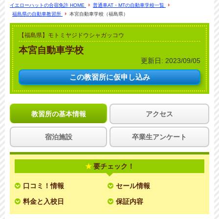
イエローハットの合宿免許 HOME
普通車AT・MTの自動車学校一覧
福島県の自動車教習所
本宮自動車学校（福島県）
【福島県】モトミヤジドウシャガッコウ
本宮自動車学校
更新日:
2023/09/05
この教習所に
仮申し込み
教習所の基本情報
アクセス
宿泊施設
卒業生アンケート
要チェック！
口コミ！情報
セール情報
料金と入校日
保証内容