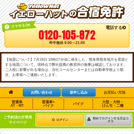
スマホもOK
電話する
0120-105-872
年中無休 9:00～21:00
【地震について】7月28日 16時27分頃に発生した、熊本県熊本地方を震源と
する地震について。現時点で弊社提携の教習所の無事は確認しております。
ご入校に影響が出る場合は、当社コールセンターまたは自動車学校より順
次、お客様へご連絡いたします。

お問い合わせ
仮申し込み
お支払い方法
普通車
普通車+
大型・大特・
バイク
AT・MT
バイク
けん引・二種
ご予約済の方専用
初めてログインする方はコ
ログイン
チラ
マイページ