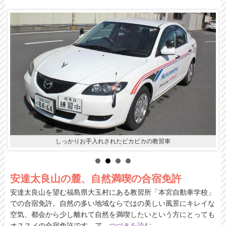
全車種対応の広々コース
安達太良山の麓、自然満喫の合宿免許
安達太良山を望む福島県大玉村にある教習所「本宮自動車学校」
での合宿免許。自然の多い地域ならではの美しい風景にキレイな
空気、都会から少し離れて自然を満喫したいという方にとっても
オススメの合宿免許です。ア
…
つづきを読む