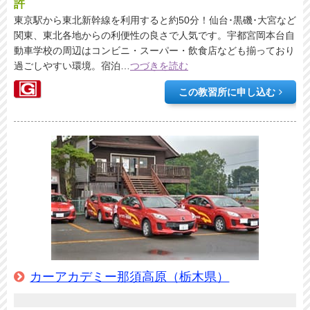
許
東京駅から東北新幹線を利用すると約50分！仙台･黒磯･大宮など
関東、東北各地からの利便性の良さで人気です。宇都宮岡本台自
動車学校の周辺はコンビニ・スーパー・飲食店なども揃っており
過ごしやすい環境。宿泊
…
つづきを読む
この教習所に申し込む
カーアカデミー那須高原（栃木県）