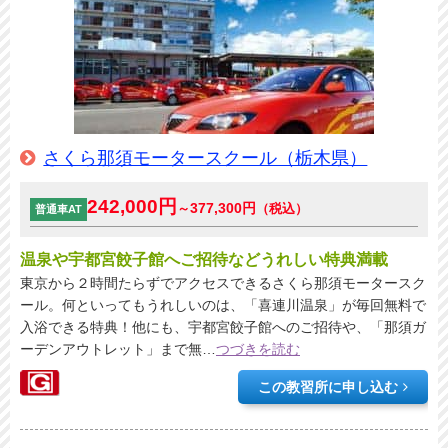
さくら那須モータースクール（栃木県）
242,000円
377,300円
～
（税込）
普通車AT
温泉や宇都宮餃子館へご招待などうれしい特典満載
東京から２時間たらずでアクセスできるさくら那須モータースク
ール。何といってもうれしいのは、「喜連川温泉」が毎回無料で
入浴できる特典！他にも、宇都宮餃子館へのご招待や、「那須ガ
ーデンアウトレット」まで無
…
つづきを読む
この教習所に申し込む