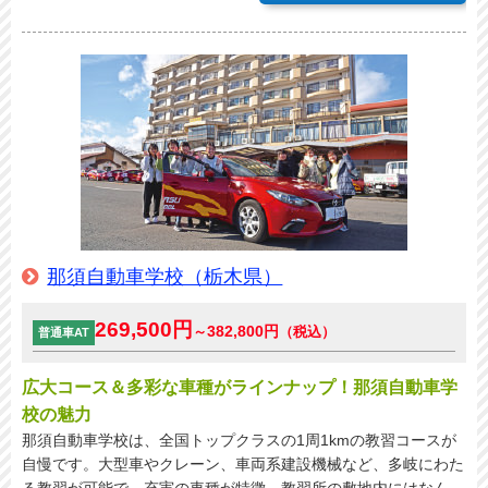
那須自動車学校（栃木県）
269,500円
382,800円
～
（税込）
普通車AT
広大コース＆多彩な車種がラインナップ！那須自動車学
校の魅力
那須自動車学校は、全国トップクラスの1周1kmの教習コースが
自慢です。大型車やクレーン、車両系建設機械など、多岐にわた
る教習が可能で、充実の車種が特徴。教習所の敷地内にはなん