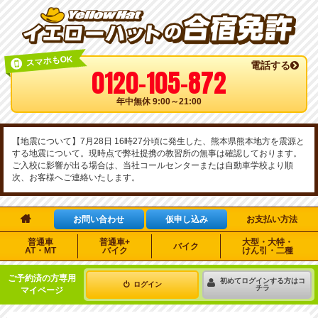
スマホもOK
電話する
0120-105-872
年中無休 9:00～21:00
【地震について】7月28日 16時27分頃に発生した、熊本県熊本地方を震源と
する地震について。現時点で弊社提携の教習所の無事は確認しております。
ご入校に影響が出る場合は、当社コールセンターまたは自動車学校より順
次、お客様へご連絡いたします。

お問い合わせ
仮申し込み
お支払い方法
普通車
普通車+
大型・大特・
バイク
AT・MT
バイク
けん引・二種
ご予約済の方専用
初めてログインする方はコ
ログイン
チラ
マイページ