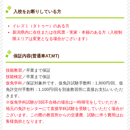
入校をお断りしている方
イレズミ（タトゥー）のある方
新潟県内に在住または住民票・実家・本籍のある方（入校制
限エリアは変更となる場合がございます）
保証内容(普通車AT,MT)
技能教習
／卒業まで保証
技能検定
／卒業まで保証
仮免学科
／保証対象外です。仮免許試験手数料：1,800円/回、仮
免許交付手数料：1,100円/回を別途教習所に直接お支払いいただ
きます。
※仮免学科試験が3回不合格の場合は一時帰宅をしていただき、
地元の免許センターにて直接学科試験を受験していただく場合が
ございます。この際の教習所からの交通費、試験に伴う費用はお
客様負担となります。