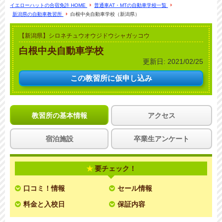
イエローハットの合宿免許 HOME
普通車AT・MTの自動車学校一覧
新潟県の自動車教習所
白根中央自動車学校（新潟県）
【新潟県】シロネチュウオウジドウシャガッコウ
白根中央自動車学校
更新日:
2021/02/25
この教習所に
仮申し込み
教習所の基本情報
アクセス
宿泊施設
卒業生アンケート
要チェック！
口コミ！情報
セール情報
料金と入校日
保証内容