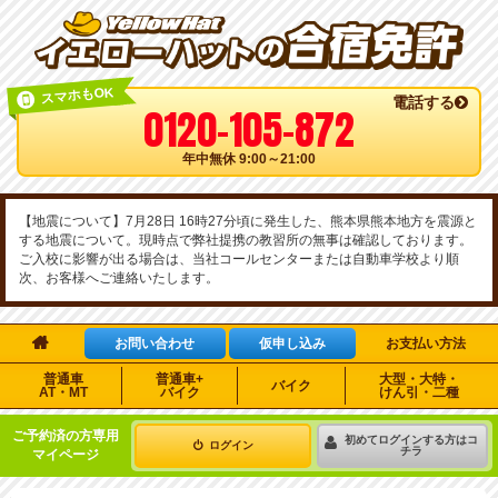
スマホもOK
電話する
0120-105-872
年中無休 9:00～21:00
【地震について】7月28日 16時27分頃に発生した、熊本県熊本地方を震源と
する地震について。現時点で弊社提携の教習所の無事は確認しております。
ご入校に影響が出る場合は、当社コールセンターまたは自動車学校より順
次、お客様へご連絡いたします。

お問い合わせ
仮申し込み
お支払い方法
普通車
普通車+
大型・大特・
バイク
AT・MT
バイク
けん引・二種
ご予約済の方専用
初めてログインする方はコ
ログイン
チラ
マイページ