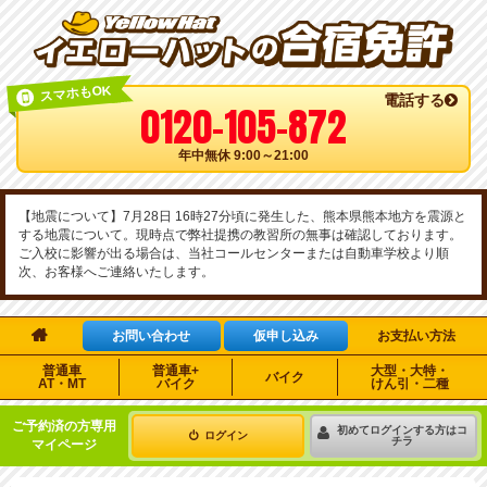
スマホもOK
電話する
0120-105-872
年中無休 9:00～21:00
【地震について】7月28日 16時27分頃に発生した、熊本県熊本地方を震源と
する地震について。現時点で弊社提携の教習所の無事は確認しております。
ご入校に影響が出る場合は、当社コールセンターまたは自動車学校より順
次、お客様へご連絡いたします。

お問い合わせ
仮申し込み
お支払い方法
普通車
普通車+
大型・大特・
バイク
AT・MT
バイク
けん引・二種
ご予約済の方専用
初めてログインする方はコ
ログイン
チラ
マイページ