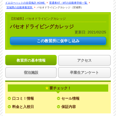
イエローハットの合宿免許 HOME
普通車AT・MTの自動車学校一覧
宮城県の自動車教習所
パセオドライビングカレッジ（宮城県）
【宮城県】パセオドライビングカレッジ
パセオドライビングカレッジ
更新日:
2021/02/25
この教習所に
仮申し込み
教習所の基本情報
アクセス
宿泊施設
卒業生アンケート
要チェック！
口コミ！情報
セール情報
料金と入校日
保証内容