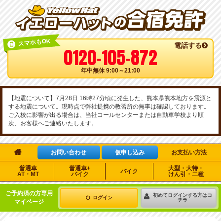
スマホもOK
電話する
0120-105-872
年中無休 9:00～21:00
【地震について】7月28日 16時27分頃に発生した、熊本県熊本地方を震源と
する地震について。現時点で弊社提携の教習所の無事は確認しております。
ご入校に影響が出る場合は、当社コールセンターまたは自動車学校より順
次、お客様へご連絡いたします。

お問い合わせ
仮申し込み
お支払い方法
普通車
普通車+
大型・大特・
バイク
AT・MT
バイク
けん引・二種
ご予約済の方専用
初めてログインする方はコ
ログイン
チラ
マイページ