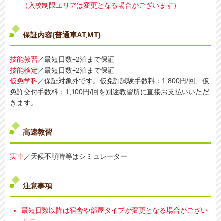
（入校制限エリアは変更となる場合がございます）
保証内容(普通車AT,MT)
技能教習
／最短日数+2泊まで保証
技能検定
／最短日数+2泊まで保証
仮免学科
／保証対象外です。仮免許試験手数料：1,800円/回、仮
免許交付手数料：1,100円/回を別途教習所に直接お支払いいただ
きます。
高速教習
実車
／天候不順時等はシミュレーター
注意事項
最短日数以降は宿舎や部屋タイプが変更となる場合がござい
ます。