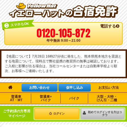
スマホもOK
電話する
0120-105-872
年中無休 9:00～21:00
【地震について】7月28日 16時27分頃に発生した、熊本県熊本地方を震源と
する地震について。現時点で弊社提携の教習所の無事は確認しております。
ご入校に影響が出る場合は、当社コールセンターまたは自動車学校より順
次、お客様へご連絡いたします。

お問い合わせ
仮申し込み
お支払い方法
普通車
普通車+
大型・大特・
バイク
AT・MT
バイク
けん引・二種
ご予約済の方専用
初めてログインする方はコ
ログイン
チラ
マイページ