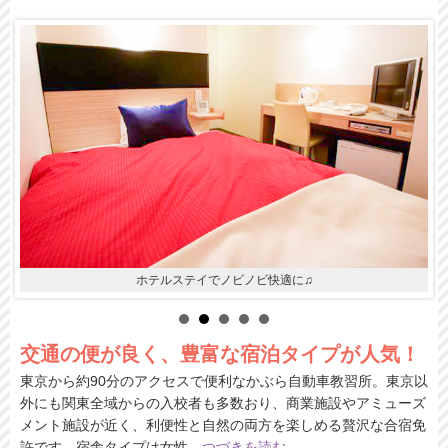
ホテルステイでノビノビ快適に♫
交通の便が良く、豊富な宿泊タイプが人気！
東京から約90分のアクセスで便利なかぶら自動車教習所。東京以
外にも関東全域からの入校者も多数おり、商業施設やアミューズ
メント施設が近く、利便性と自然の両方を楽しめる贅沢な合宿免
許です。宿舎タイプは女性
…
つづきを読む