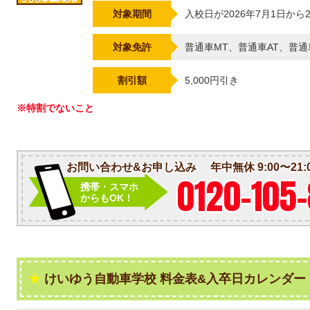
対象期間
入校日が2026年7月1日から2
対象免許
普通車MT、普通車AT、普
割引額
5,000円引き
※特割でないこと
お問い合わせ&お申し込み
年中無休 9:00〜21:
0120-105
携帯・スマホ
からもOK！
けいゆう自動車学校 料金表&入卒日カレンダー