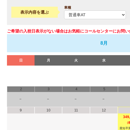
車種
表示内容を選ぶ
ご希望の入校日表示がない場合はお気軽にコールセンターにお問い
8月
日
月
火
水
2
3
4
5
−
−
−
−
9
10
11
12
349
（
最短卒業