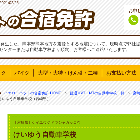
2021/02/25
お申
分頃に発生した、熊本県熊本地方を震源とする地震について。現時点で弊
センターまたは自動車学校より順次、お客様へご連絡いたします。
イク
バイク
大型・大特・けん引・二種
お支払い方法
イエローハットの合宿免許 HOME
普通車AT・MTの自動車学校一覧
宮
けいゆう自動車学校（宮崎県）
【宮崎県】ケイユウジドウシャガッコウ
けいゆう自動車学校