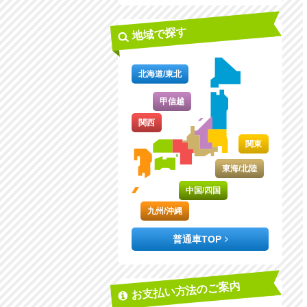
地域で探す
北海道/東北
甲信越
関西
関東
東海/北陸
中国/四国
九州/沖縄
普通車TOP
お支払い方法のご案内