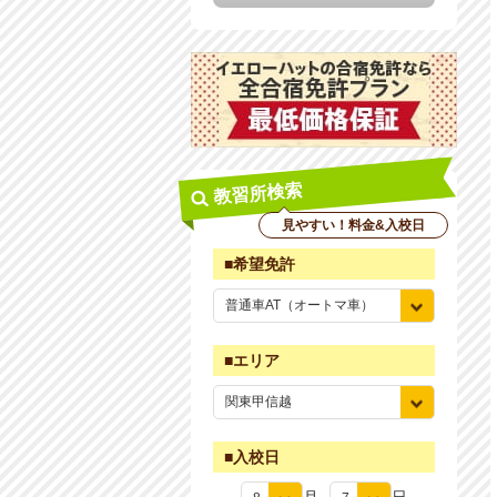
教習所検索
見やすい！料金&入校日
■希望免許
■エリア
■入校日