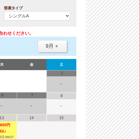
部屋タイプ
合わせください。
9月
▶
木
金
土
1
−
6
7
8
−
−
−
13
14
15
,800円
税込）
日:08/27