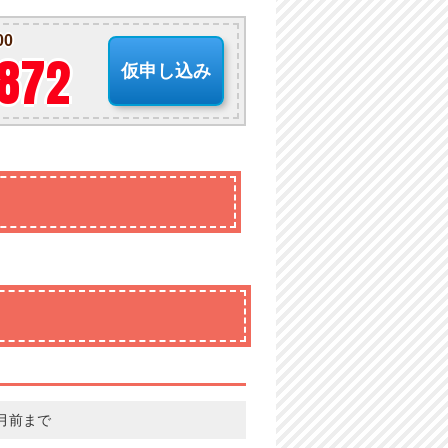
00
-872
仮申し込み
月前まで