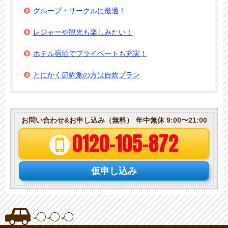
グループ・サークルに最適！
レジャーや観光も楽しみたい！
ホテル宿泊でプライベートも充実！
とにかく節約派の方は自炊プラン
お問い合わせ&お申し込み（無料）
年中無休 9:00〜21:00
0120-105-872
仮申し込み