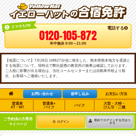
スマホもOK
電話する
0120-105-872
年中無休 9:00～21:00
【地震について】7月28日 16時27分頃に発生した、熊本県熊本地方を震源と
する地震について。現時点で弊社提携の教習所の無事は確認しております。
ご入校に影響が出る場合は、当社コールセンターまたは自動車学校より順
次、お客様へご連絡いたします。

お問い合わせ
仮申し込み
お支払い方法
普通車
普通車+
大型・大特・
バイク
AT・MT
バイク
けん引・二種
ご予約済の方専用
初めてログインする方はコ
ログイン
チラ
マイページ