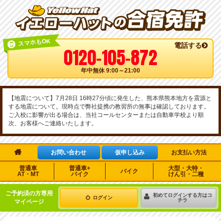
スマホもOK
電話する
0120-105-872
年中無休 9:00～21:00
【地震について】7月28日 16時27分頃に発生した、熊本県熊本地方を震源と
する地震について。現時点で弊社提携の教習所の無事は確認しております。
ご入校に影響が出る場合は、当社コールセンターまたは自動車学校より順
次、お客様へご連絡いたします。

お問い合わせ
仮申し込み
お支払い方法
普通車
普通車+
大型・大特・
バイク
AT・MT
バイク
けん引・二種
ご予約済の方専用
初めてログインする方はコ
ログイン
チラ
マイページ