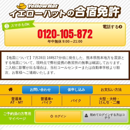
スマホもOK
電話する
0120-105-872
年中無休 9:00～21:00
【地震について】7月28日 16時27分頃に発生した、熊本県熊本地方を震源と
する地震について。現時点で弊社提携の教習所の無事は確認しております。
ご入校に影響が出る場合は、当社コールセンターまたは自動車学校より順
次、お客様へご連絡いたします。

お問い合わせ
仮申し込み
お支払い方法
普通車
普通車+
大型・大特・
バイク
AT・MT
バイク
けん引・二種
ご予約済の方専用
初めてログインする方はコ
ログイン
チラ
マイページ