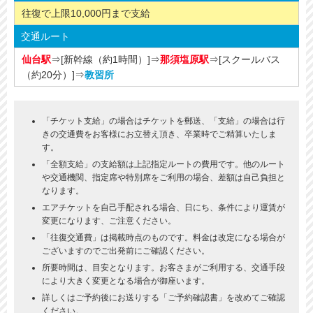
往復で上限10,000円まで支給
交通ルート
仙台駅
⇒[新幹線（約1時間）]⇒
那須塩原駅
⇒[スクールバス
（約20分）]⇒
教習所
「チケット支給」の場合はチケットを郵送、「支給」の場合は行
きの交通費をお客様にお立替え頂き、卒業時でご精算いたしま
す。
「全額支給」の支給額は上記指定ルートの費用です。他のルート
や交通機関、指定席や特別席をご利用の場合、差額は自己負担と
なります。
エアチケットを自己手配される場合、日にち、条件により運賃が
変更になります、ご注意ください。
「往復交通費」は掲載時点のものです。料金は改定になる場合が
ございますのでご出発前にご確認ください。
所要時間は、目安となります。お客さまがご利用する、交通手段
により大きく変更となる場合が御座います。
詳しくはご予約後にお送りする「ご予約確認書」を改めてご確認
ください。