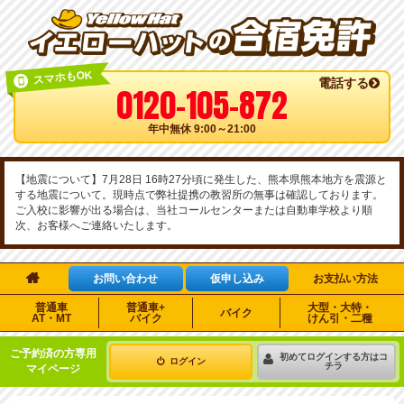
スマホもOK
電話する
0120-105-872
年中無休 9:00～21:00
【地震について】7月28日 16時27分頃に発生した、熊本県熊本地方を震源と
する地震について。現時点で弊社提携の教習所の無事は確認しております。
ご入校に影響が出る場合は、当社コールセンターまたは自動車学校より順
次、お客様へご連絡いたします。

お問い合わせ
仮申し込み
お支払い方法
普通車
普通車+
大型・大特・
バイク
AT・MT
バイク
けん引・二種
ご予約済の方専用
初めてログインする方はコ
ログイン
チラ
マイページ