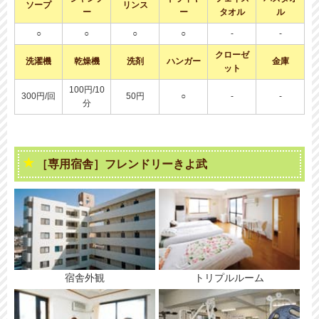
ソープ
リンス
ー
ー
タオル
ル
○
○
○
○
-
-
クローゼ
洗濯機
乾燥機
洗剤
ハンガー
金庫
ット
100円/10
300円/回
50円
○
-
-
分
［専用宿舎］フレンドリーきよ武
宿舎外観
トリプルルーム