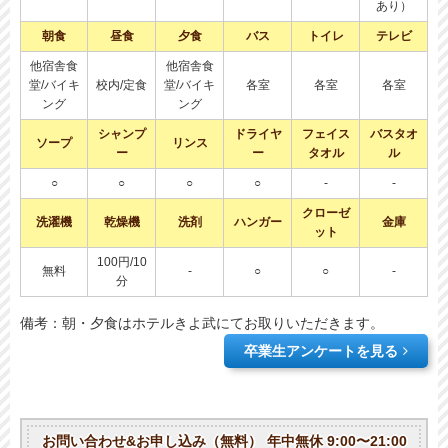
あり）
朝食
昼食
夕食
バス
トイレ
テレビ
他宿舎食
他宿舎食
堂/バイキ
校内/定食
堂/バイキ
各室
各室
各室
ング
ング
シャンプ
ドライヤ
フェイス
バスタオ
ソープ
リンス
ー
ー
タオル
ル
○
○
○
○
-
-
クローゼ
洗濯機
乾燥機
洗剤
ハンガー
金庫
ット
100円/10
無料
-
○
○
-
分
備考：朝・夕食はホテルきよ武にてお取りいただきます。
卒業生アンケートを見る
お問い合わせ&お申し込み（無料）
年中無休 9:00〜21:00