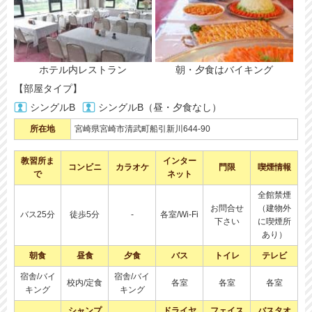
ホテル内レストラン
朝・夕食はバイキング
【部屋タイプ】
シングルB
シングルB（昼・夕食なし）
所在地
宮崎県宮崎市清武町船引新川644-90
教習所ま
インター
コンビニ
カラオケ
門限
喫煙情報
で
ネット
全館禁煙
お問合せ
（建物外
バス25分
徒歩5分
-
各室/Wi-Fi
下さい
に喫煙所
あり）
朝食
昼食
夕食
バス
トイレ
テレビ
宿舎/バイ
宿舎/バイ
校内/定食
各室
各室
各室
キング
キング
シャンプ
ドライヤ
フェイス
バスタオ