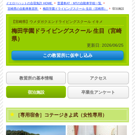
イエローハットの合宿免許 HOME
普通車AT・MTの自動車学校一覧
宮崎県の自動車教習所
梅田学園ドライビングスクール 生目（宮崎県）
宿泊施設
【宮崎県】ウメダガクエンドライビングスクール イキメ
梅田学園ドライビングスクール 生目（宮崎
県）
更新日:
2026/06/25
この教習所に
仮申し込み
教習所の基本情報
アクセス
宿泊施設
卒業生アンケート
［専用宿舎］コテージきよ武（女性専用）