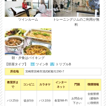
ツインルーム
トレーニングジムのご利用が無
料
朝・夕食はバイキング
【部屋タイプ】
ツインB
トリプルB
所在地
宮崎県宮崎市清武町船引290-7
教習所ま
インター
コンビニ
カラオケ
門限
喫煙情報
で
ネット
全館禁煙
お問合せ
（建物外
バス25分
徒歩5分
バス10分
各室/Wi-Fi
下さい
に喫煙所