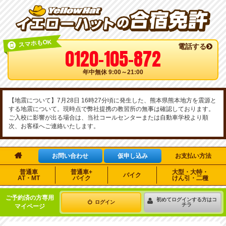
スマホもOK
電話する
0120-105-872
年中無休 9:00～21:00
【地震について】7月28日 16時27分頃に発生した、熊本県熊本地方を震源と
する地震について。現時点で弊社提携の教習所の無事は確認しております。
ご入校に影響が出る場合は、当社コールセンターまたは自動車学校より順
次、お客様へご連絡いたします。

お問い合わせ
仮申し込み
お支払い方法
普通車
普通車+
大型・大特・
バイク
AT・MT
バイク
けん引・二種
ご予約済の方専用
初めてログインする方はコ
ログイン
チラ
マイページ