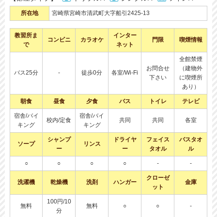
所在地
宮崎県宮崎市清武町大字船引2425-13
教習所ま
インター
コンビニ
カラオケ
門限
喫煙情報
で
ネット
全館禁煙
お問合せ
（建物外
バス25分
-
徒歩0分
各室/Wi-Fi
下さい
に喫煙所
あり）
朝食
昼食
夕食
バス
トイレ
テレビ
宿舎/バイ
宿舎/バイ
校内/定食
共同
共同
各室
キング
キング
シャンプ
ドライヤ
フェイス
バスタオ
ソープ
リンス
ー
ー
タオル
ル
○
○
○
○
-
-
クローゼ
洗濯機
乾燥機
洗剤
ハンガー
金庫
ット
100円/10
無料
無料
○
○
-
分