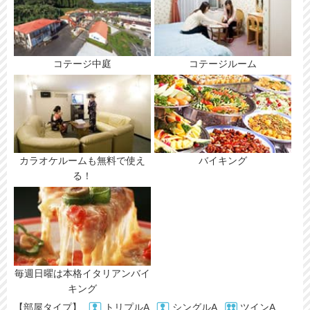
コテージ中庭
コテージルーム
カラオケルームも無料で使え
バイキング
る！
毎週日曜は本格イタリアンバイ
キング
【部屋タイプ】
トリプルA
シングルA
ツインA