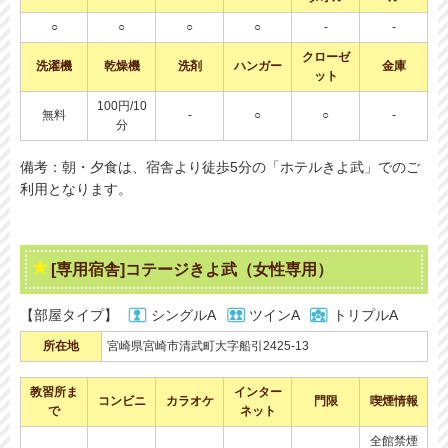
○
○
○
○
-
-
クローゼ
洗濯機
乾燥機
洗剤
ハンガー
金庫
ット
100円/10
無料
-
○
○
-
分
備考：朝・夕食は、宿舎より徒歩5分の「ホテルきよ武」でのご
利用となります。
[専用宿舎]コテージきよ武（女性専用）
【部屋タイプ】
シングルA
ツインA
トリプルA
所在地
宮崎県宮崎市清武町大字船引2425-13
教習所ま
インター
コンビニ
カラオケ
門限
喫煙情報
で
ネット
全館禁煙