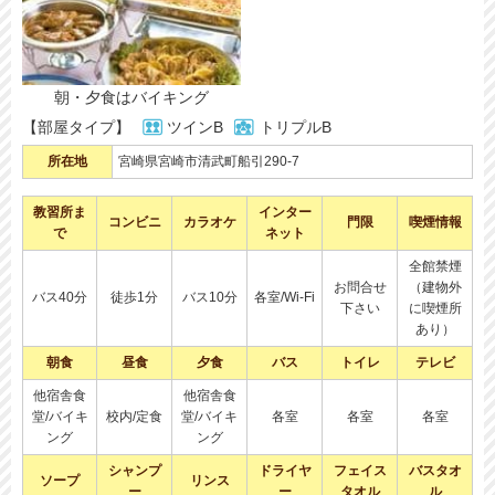
朝・夕食はバイキング
【部屋タイプ】
ツインB
トリプルB
所在地
宮崎県宮崎市清武町船引290-7
教習所ま
インター
コンビニ
カラオケ
門限
喫煙情報
で
ネット
全館禁煙
お問合せ
（建物外
バス40分
徒歩1分
バス10分
各室/Wi-Fi
下さい
に喫煙所
あり）
朝食
昼食
夕食
バス
トイレ
テレビ
他宿舎食
他宿舎食
堂/バイキ
校内/定食
堂/バイキ
各室
各室
各室
ング
ング
シャンプ
ドライヤ
フェイス
バスタオ
ソープ
リンス
ー
ー
タオル
ル