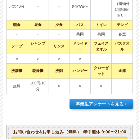
（建物外
バス40分
-
-
各室/Wi-Fi
に喫煙所
あり）
朝食
昼食
夕食
バス
トイレ
テレビ
-
-
-
共同
共同
各室
シャンプ
ドライヤ
フェイス
バスタオ
ソープ
リンス
ー
ー
タオル
ル
○
○
○
○
-
-
クローゼ
洗濯機
乾燥機
洗剤
ハンガー
金庫
ット
100円/10
無料
○
○
○
-
分
卒業生アンケートを見る
お問い合わせ&お申し込み（無料）
年中無休 9:00〜21:00