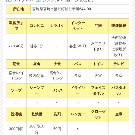
所在地
宮崎県宮崎市清武町船引新川644-90
教習所ま
インター
コンビニ
カラオケ
門限
喫煙情報
で
ネット
全館禁煙
お問合せ
（建物外
バス40分
徒歩3分
-
各室/Wi-Fi
下さい
に喫煙所
あり）
朝食
昼食
夕食
バス
トイレ
テレビ
宿舎/バイ
宿舎/バイ
校内/定食
各室
各室
各室
キング
キング
シャンプ
ドライヤ
フェイス
バスタオ
ソープ
リンス
ー
ー
タオル
ル
○
○
○
○
-
-
クローゼ
洗濯機
乾燥機
洗剤
ハンガー
金庫
ット
100円/10
300円/回
50円
○
-
-
分