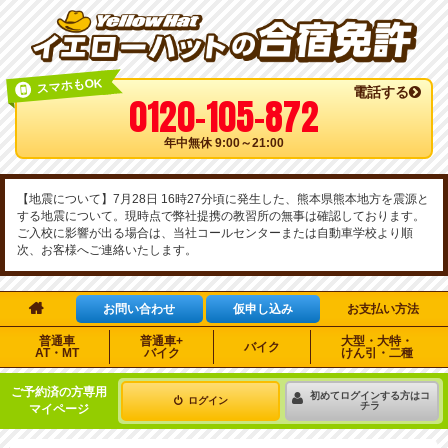
スマホもOK
電話する
0120-105-872
年中無休 9:00～21:00
【地震について】7月28日 16時27分頃に発生した、熊本県熊本地方を震源と
する地震について。現時点で弊社提携の教習所の無事は確認しております。
ご入校に影響が出る場合は、当社コールセンターまたは自動車学校より順
次、お客様へご連絡いたします。

お問い合わせ
仮申し込み
お支払い方法
普通車
普通車+
大型・大特・
バイク
AT・MT
バイク
けん引・二種
ご予約済の方専用
初めてログインする方はコ
ログイン
チラ
マイページ