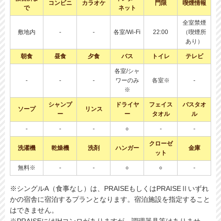
コンビニ
カラオケ
門限
喫煙情報
で
ネット
全室禁煙
敷地内
-
-
各室/Wi-Fi
22:00
（喫煙所
あり）
朝食
昼食
夕食
バス
トイレ
テレビ
各室/シャ
-
-
-
ワーのみ
各室※
-
※
シャンプ
ドライヤ
フェイス
バスタオ
ソープ
リンス
ー
ー
タオル
ル
-
-
-
○
-
-
クローゼ
洗濯機
乾燥機
洗剤
ハンガー
金庫
ット
無料※
-
-
○
○
-
※シングルA（食事なし）は、PRAISEもしくはPRAISEⅡいずれ
かの宿舎に宿泊するプランとなります。宿泊施設を指定すること
はできません。
※PRAISEにはIHコンロがありますが、調理器具等はありませ