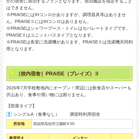
かの宿舎に宿泊するプランとなります。宿泊施設を指定すること
はできません。
※PRAISEにはIHコンロがありますが、調理器具等はありませ
ん。PRAISEⅡにはIHコンロはありません。
※PRAISEはシャワーブース・トイレはセパレートタイプです。
PRAISEⅡはユニットバスタイプとなります。
※PRAISEは各室に洗濯機があります。PRAISEⅡは洗濯機共同利
用となります。
［校内宿舎］PRAISE（プレイズ）Ⅱ
2026年7月学校敷地内にオープン！周辺には飲食店やスーパーも
沢山あり、食事や買い物には困りません。
【部屋タイプ】
シングルA（食事なし）
満室時利用宿舎
所在地
高知県高知市江陽町4-50
教習所ま
インター