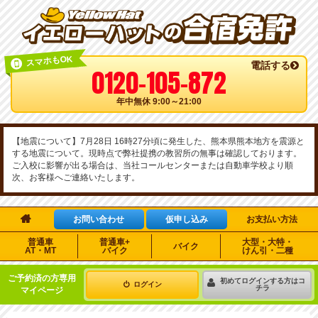
スマホもOK
電話する
0120-105-872
年中無休 9:00～21:00
【地震について】7月28日 16時27分頃に発生した、熊本県熊本地方を震源と
する地震について。現時点で弊社提携の教習所の無事は確認しております。
ご入校に影響が出る場合は、当社コールセンターまたは自動車学校より順
次、お客様へご連絡いたします。

お問い合わせ
仮申し込み
お支払い方法
普通車
普通車+
大型・大特・
バイク
AT・MT
バイク
けん引・二種
ご予約済の方専用
初めてログインする方はコ
ログイン
チラ
マイページ