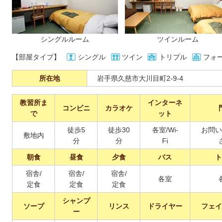
シングルルーム
ツインルーム
【部屋タイプ】
シングル
ツイン
トリプル
フォ
所在地
岩手県久慈市大川目町2-9-4
教習所ま
インターネ
コンビニ
カラオケ
で
ット
徒歩5
徒歩30
各室/Wi-
お問い
敷地内
分
分
Fi
朝食
昼食
夕食
バス
ト
宿舎/
宿舎/
宿舎/
各室
定食
定食
定食
シャンプ
ソープ
リンス
ドライヤー
フェイ
ー