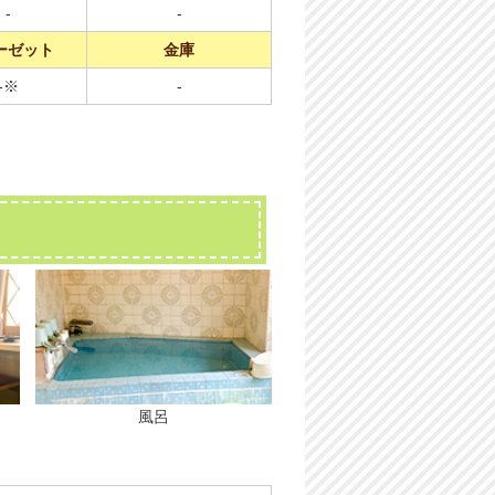
-
-
ーゼット
金庫
-※
-
風呂