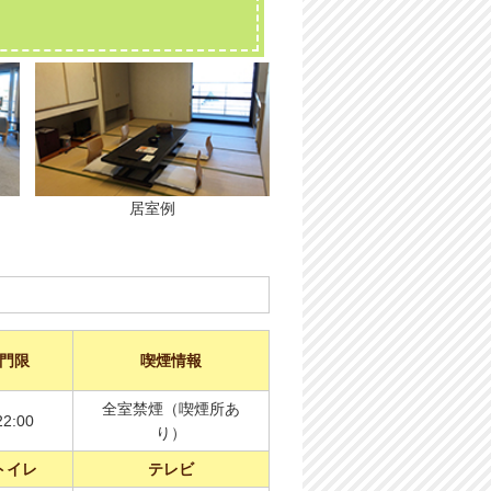
居室例
門限
喫煙情報
全室禁煙（喫煙所あ
22:00
り）
トイレ
テレビ