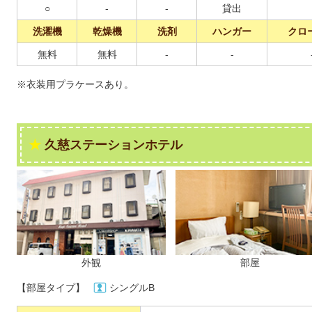
○
-
-
貸出
洗濯機
乾燥機
洗剤
ハンガー
クロ
無料
無料
-
-
※衣装用プラケースあり。
久慈ステーションホテル
外観
部屋
【部屋タイプ】
シングルB