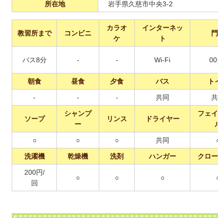
所在地
岩手県久慈市中央3-2
カラオ
インターネッ
教習所まで
コンビニ
門
ケ
ト
バス8分
-
-
Wi-Fi
00
朝食
昼食
夕食
バス
ト
-
-
-
共同
共
シャンプ
フェイ
ソープ
リンス
ドライヤー
ー
○
○
○
共同
洗濯機
乾燥機
洗剤
ハンガー
クロー
200円/
○
○
○
回