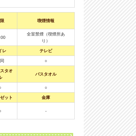
限
喫煙情報
全室禁煙（喫煙所あ
:00
り）
イレ
テレビ
同
○
スタオ
バスタオル
ル
○
○
ゼット
金庫
○
-