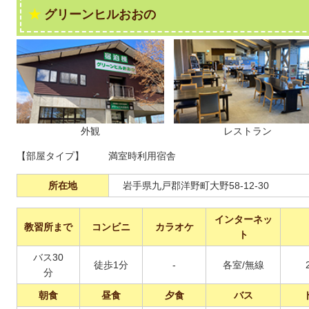
グリーンヒルおおの
外観
レストラン
【部屋タイプ】
満室時利用宿舎
所在地
岩手県九戸郡洋野町大野58-12-30
インターネッ
教習所まで
コンビニ
カラオケ
ト
バス30
徒歩1分
-
各室/無線
分
朝食
昼食
夕食
バス