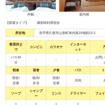
外観
室内例
【部屋タイプ】
満室時利用宿舎
所在地
岩手県久慈市山形町来内第20地割13-1
教習所ま
インターネ
コンビニ
カラオケ
で
ット
バス40
お問い
-
-
-
分
朝食
昼食
夕食
バス
ト
宿舎/
校内/
宿舎/
共同
定食
弁当
定食
シャンプ
ソープ
リンス
ドライヤー
フェイ
ー
○
○
○
○