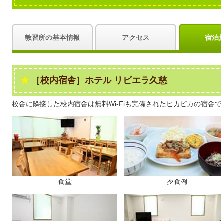
教習所の基本情報
アクセス
宿泊
［校内宿舎］ホテル リビエラ久慈
校舎に隣接した校内宿舎は無料Wi-Fiも完備されたピカピカの宿舎
食堂
夕食例