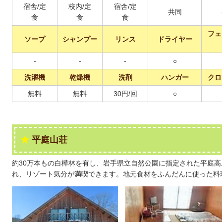
宿舎/定
校内/定
宿舎/定
共同
食
食
食
フェ
ソープ
シャンプー
リンス
ドライヤー
-
-
-
○
洗濯機
乾燥機
洗剤
ハンガー
クロ
無料
無料
30円/回
○
平庭山荘
約30万本もの白樺林を有し、岩手県立自然公園に指定された平庭
れ、リゾート気分が満喫できます。地元食材をふんだんに使った料