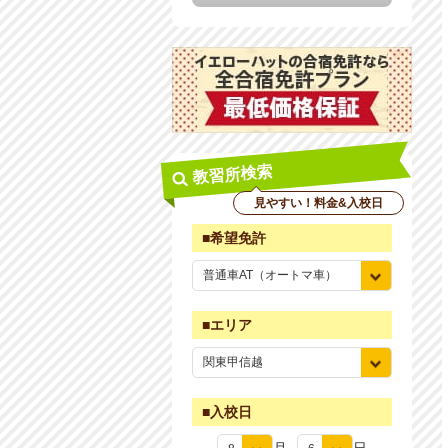
教習所検索
見やすい！料金&入校日
■希望免許
■エリア
■入校日