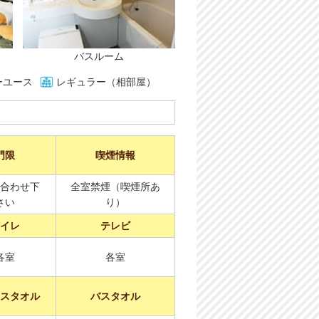
バスルーム
ーユース
レギュラー（相部屋）
門限
喫煙情報
合わせ下
全室禁煙（喫煙所あ
さい
り）
イレ
テレビ
各室
各室
スタオル
バスタオル