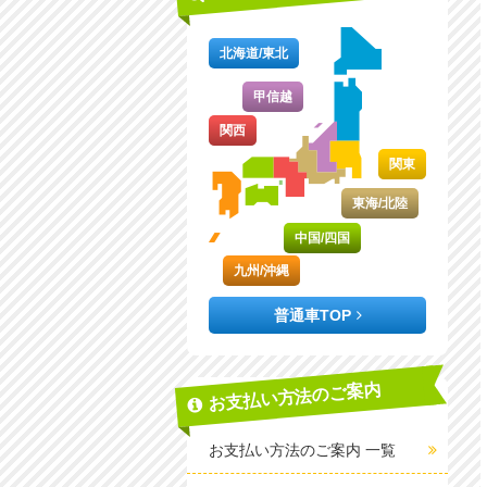
北海道/東北
甲信越
関西
関東
東海/北陸
中国/四国
九州/沖縄
普通車TOP
お支払い方法のご案内
お支払い方法のご案内 一覧