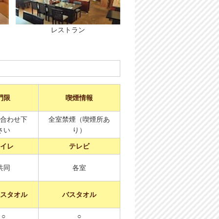
レストラン
門限
喫煙情報
合わせ下
全室禁煙（喫煙所あ
さい
り）
イレ
テレビ
共同
各室
スタオル
バスタオル
○
○