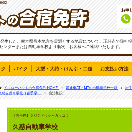
6/02
お申
分頃に発生した、熊本県熊本地方を震源とする地震について。現時点で弊
センターまたは自動車学校より順次、お客様へご連絡いたします。
イク
バイク
大型・大特・けん引・二種
お支払い方法
イエローハットの合宿免許 HOME
普通車AT・MTの自動車学校一覧
岩
久慈自動車学校（岩手県）
宿泊施設
【岩手県】クジジドウシャガッコウ
久慈自動車学校