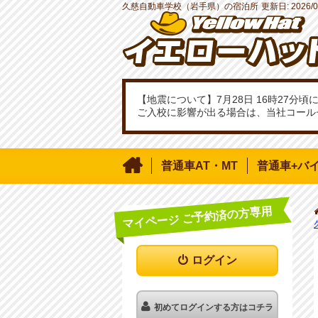
久慈自動車学校（岩手県）の宿泊所
更新日:
2026/0
【地震について】7月28日 16時27
ご入校に影響が出る場合は、当社コール

普通車AT・MT
普通車+バ
マイページ ご予約済の方専用
ログイン
初めてログインする方はコチラ