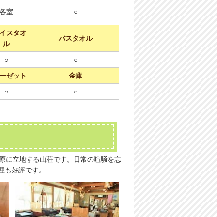
各室
○
イスタオ
バスタオル
ル
○
○
ーゼット
金庫
○
○
高原に立地する山荘です。日常の喧騒を忘
理も好評です。