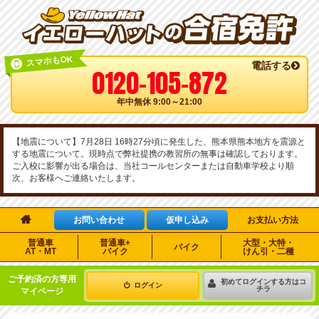
スマホもOK
電話する
0120-105-872
年中無休 9:00～21:00
【地震について】7月28日 16時27分頃に発生した、熊本県熊本地方を震源と
する地震について。現時点で弊社提携の教習所の無事は確認しております。
ご入校に影響が出る場合は、当社コールセンターまたは自動車学校より順
次、お客様へご連絡いたします。

お問い合わせ
仮申し込み
お支払い方法
普通車
普通車+
大型・大特・
バイク
AT・MT
バイク
けん引・二種
ご予約済の方専用
初めてログインする方はコ
ログイン
チラ
マイページ