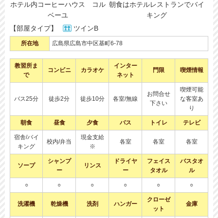
ホテル内コーヒーハウス コル
朝食はホテルレストランでバイ
ベーユ
キング
【部屋タイプ】
ツインB
所在地
広島県広島市中区基町6-78
教習所ま
インター
コンビニ
カラオケ
門限
喫煙情報
で
ネット
喫煙可能
お問合せ
バス25分
徒歩2分
徒歩10分
各室/無線
な客室あ
下さい
り
朝食
昼食
夕食
バス
トイレ
テレビ
宿舎/バイ
現金支給
校内/弁当
各室
各室
各室
キング
※
シャンプ
ドライヤ
フェイス
バスタオ
ソープ
リンス
ー
ー
タオル
ル
○
○
○
○
○
○
クローゼ
洗濯機
乾燥機
洗剤
ハンガー
金庫
ット