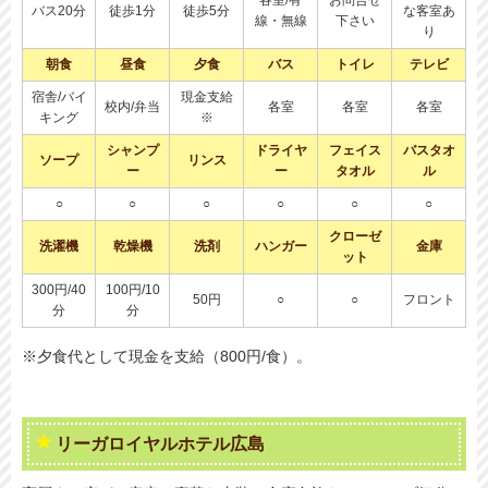
各室/有
お問合せ
バス20分
徒歩1分
徒歩5分
な客室あ
線・無線
下さい
り
朝食
昼食
夕食
バス
トイレ
テレビ
宿舎/バイ
現金支給
校内/弁当
各室
各室
各室
キング
※
シャンプ
ドライヤ
フェイス
バスタオ
ソープ
リンス
ー
ー
タオル
ル
○
○
○
○
○
○
クローゼ
洗濯機
乾燥機
洗剤
ハンガー
金庫
ット
300円/40
100円/10
50円
○
○
フロント
分
分
※夕食代として現金を支給（800円/食）。
リーガロイヤルホテル広島