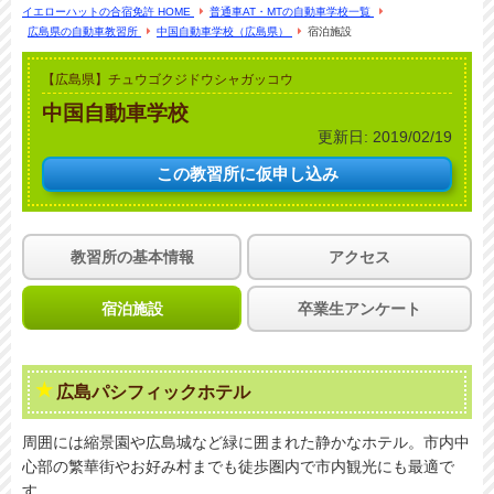
イエローハットの合宿免許 HOME
普通車AT・MTの自動車学校一覧
広島県の自動車教習所
中国自動車学校（広島県）
宿泊施設
【広島県】チュウゴクジドウシャガッコウ
中国自動車学校
更新日:
2019/02/19
この教習所に
仮申し込み
教習所の基本情報
アクセス
宿泊施設
卒業生アンケート
広島パシフィックホテル
周囲には縮景園や広島城など緑に囲まれた静かなホテル。市内中
心部の繁華街やお好み村までも徒歩圏内で市内観光にも最適で
す。