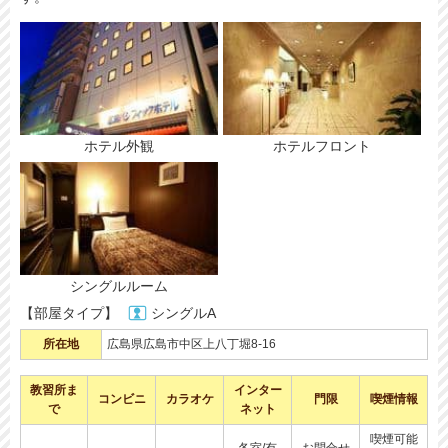
ホテル外観
ホテルフロント
シングルルーム
【部屋タイプ】
シングルA
所在地
広島県広島市中区上八丁堀8-16
教習所ま
インター
コンビニ
カラオケ
門限
喫煙情報
で
ネット
喫煙可能