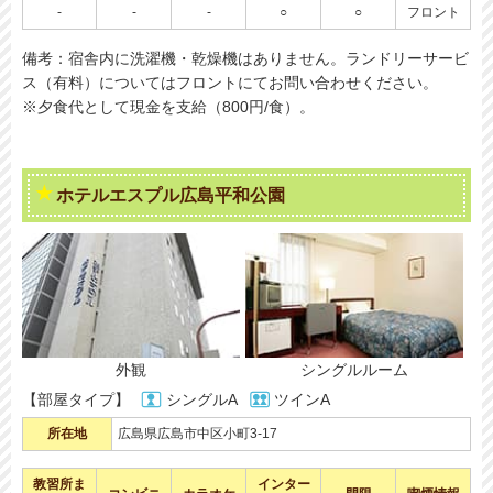
-
-
-
○
○
フロント
備考：宿舎内に洗濯機・乾燥機はありません。ランドリーサービ
ス（有料）についてはフロントにてお問い合わせください。
※夕食代として現金を支給（800円/食）。
ホテルエスプル広島平和公園
外観
シングルルーム
【部屋タイプ】
シングルA
ツインA
所在地
広島県広島市中区小町3-17
教習所ま
インター