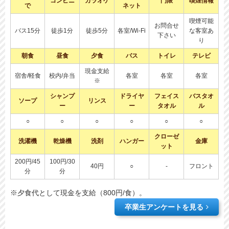
コンビニ
カラオケ
門限
喫煙情報
で
ネット
喫煙可能
お問合せ
バス15分
徒歩1分
徒歩5分
各室/Wi-Fi
な客室あ
下さい
り
朝食
昼食
夕食
バス
トイレ
テレビ
現金支給
宿舎/軽食
校内/弁当
各室
各室
各室
※
シャンプ
ドライヤ
フェイス
バスタオ
ソープ
リンス
ー
ー
タオル
ル
○
○
○
○
○
○
クローゼ
洗濯機
乾燥機
洗剤
ハンガー
金庫
ット
200円/45
100円/30
40円
○
-
フロント
分
分
※夕食代として現金を支給（800円/食）。
卒業生アンケートを見る