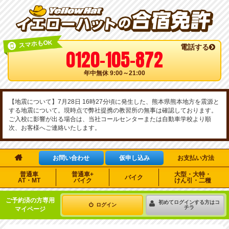
スマホもOK
電話する
0120-105-872
年中無休 9:00～21:00
【地震について】7月28日 16時27分頃に発生した、熊本県熊本地方を震源と
する地震について。現時点で弊社提携の教習所の無事は確認しております。
ご入校に影響が出る場合は、当社コールセンターまたは自動車学校より順
次、お客様へご連絡いたします。

お問い合わせ
仮申し込み
お支払い方法
普通車
普通車+
大型・大特・
バイク
AT・MT
バイク
けん引・二種
ご予約済の方専用
初めてログインする方はコ
ログイン
チラ
マイページ