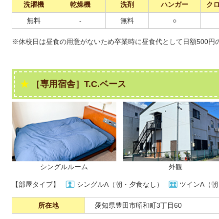
洗濯機
乾燥機
洗剤
ハンガー
ク
無料
-
無料
○
※休校日は昼食の用意がないため卒業時に昼食代として日額500円
［専用宿舎］T.C.ベース​
シングルルーム
外観
【部屋タイプ】
シングルA（朝・夕食なし）
ツインA（
所在地
愛知県豊田市昭和町3丁目60