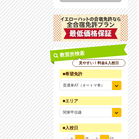
教習所検索
見やすい！料金&入校日
■希望免許
■エリア
■入校日