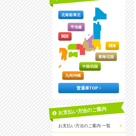
北海道/東北
甲信越
関西
関東
東海/北陸
中国/四国
九州/沖縄
普通車TOP
お支払い方法のご案内
お支払い方法のご案内 一覧