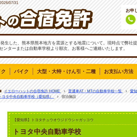
2026/07/31
お申
分頃に発生した、熊本県熊本地方を震源とする地震について。現時点で弊
センターまたは自動車学校より順次、お客様へご連絡いたします。
イク
バイク
大型・大特・けん引・二種
お支払い方法
イエローハットの合宿免許 HOME
普通車AT・MTの自動車学校一覧
愛
トヨタ中央自動車学校（愛知県）
宿泊施設
【愛知県】トヨタチュウオウジドウシャガッコウ
トヨタ中央自動車学校