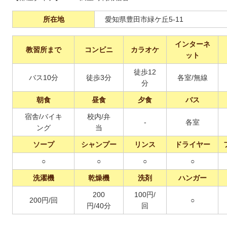
所在地
愛知県豊田市緑ケ丘5-11
インターネ
教習所まで
コンビニ
カラオケ
ット
徒歩12
バス10分
徒歩3分
各室/無線
分
朝食
昼食
夕食
バス
宿舎/バイキ
校内/弁
-
各室
ング
当
ソープ
シャンプー
リンス
ドライヤー
○
○
○
○
洗濯機
乾燥機
洗剤
ハンガー
200
100円/
200円/回
○
円/40分
回