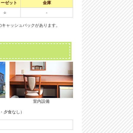
ローゼット
金庫
○
-
のキャッシュバックがあります。
室内設備
朝・夕食なし）