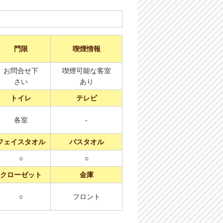
門限
喫煙情報
お問合せ下
喫煙可能な客室
さい
あり
トイレ
テレビ
各室
-
フェイスタオル
バスタオル
○
○
クローゼット
金庫
○
フロント