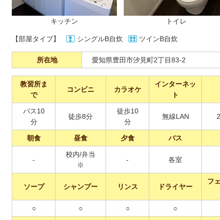
キッチン
トイレ
【部屋タイプ】
シングルB自炊
ツインB自炊
所在地
愛知県豊田市汐見町2丁目83-2
教習所ま
インターネッ
コンビニ
カラオケ
で
ト
バス10
徒歩10
徒歩8分
無線LAN
分
分
朝食
昼食
夕食
バス
校内/弁当
-
-
各室
※
フ
ソープ
シャンプー
リンス
ドライヤー
○
○
○
○