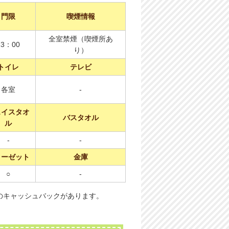
門限
喫煙情報
全室禁煙（喫煙所あ
23：00
り）
トイレ
テレビ
各室
-
ェイスタオ
バスタオル
ル
-
-
ローゼット
金庫
○
-
のキャッシュバックがあります。