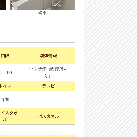
浴室
門限
喫煙情報
全室禁煙（喫煙所あ
23：00
り）
トイレ
テレビ
各室
-
ェイスタオ
バスタオル
ル
-
-