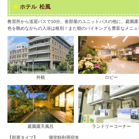
ホテル 松風
教習所から送迎バスで10分。各部屋のユニットバスの他に、庭園
色を眺めながらの入浴は格別！また朝のバイキングも豊富なメニュ
外観
ロビー
庭園露天風呂
ランドリーコーナー
【部屋タイプ】
満室時利用宿舎