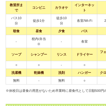
教習所ま
インターネッ
コンビニ
カラオケ
で
ト
バス10
徒歩10
徒歩1分
各室/Wi-Fi
分
分
朝食
昼食
夕食
バス
校内/弁当
-
-
各室
※
フ
ソープ
シャンプー
リンス
ドライヤー
○
○
-
○
洗濯機
乾燥機
洗剤
ハンガー
ク
無料
-
無料
○
※休校日は昼食の用意がないため卒業時に昼食代として日額500円