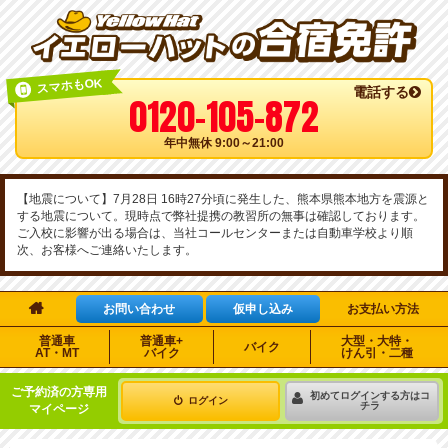
スマホもOK
電話する
0120-105-872
年中無休 9:00～21:00
【地震について】7月28日 16時27分頃に発生した、熊本県熊本地方を震源と
する地震について。現時点で弊社提携の教習所の無事は確認しております。
ご入校に影響が出る場合は、当社コールセンターまたは自動車学校より順
次、お客様へご連絡いたします。

お問い合わせ
仮申し込み
お支払い方法
普通車
普通車+
大型・大特・
バイク
AT・MT
バイク
けん引・二種
ご予約済の方専用
初めてログインする方はコ
ログイン
チラ
マイページ