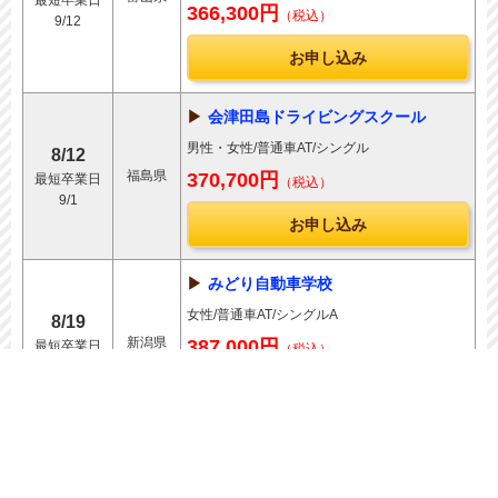
最短卒業日
366,300円
（税込）
9/12
お申し込み
会津田島ドライビングスクール
男性・女性/普通車AT/シングル
8/12
福島県
370,700円
最短卒業日
（税込）
9/1
お申し込み
みどり自動車学校
女性/普通車AT/シングルA
8/19
新潟県
387,000円
最短卒業日
（税込）
9/2
お申し込み
Mランド丹波ささ山校
女性/普通車AT/シングルB
8/18