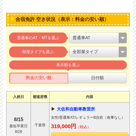
合宿免許 空き状況（表示：料金の安い順）
普通車のAT・MTを選ぶ
部屋タイプを選ぶ
表示順を選ぶ
料金の安い順
日付順
入校日
都道府県
内容
大佐和自動車教習所
女性/普通車AT/レギュラーB自炊（食事なし）
8/15
千葉県
319,000円
最短卒業日
（税込）
8/28