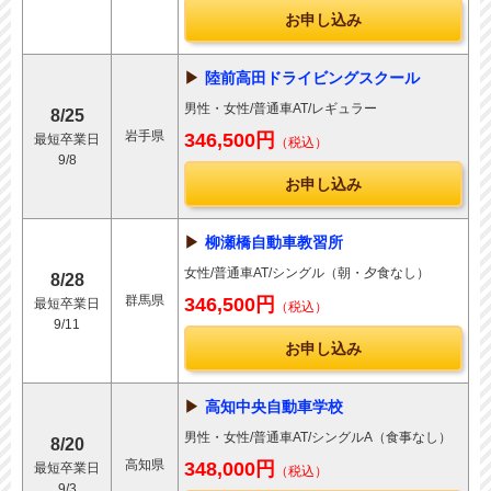
お申し込み
陸前高田ドライビングスクール
男性・女性/普通車AT/レギュラー
8/25
岩手県
346,500円
最短卒業日
（税込）
9/8
お申し込み
柳瀬橋自動車教習所
女性/普通車AT/シングル（朝・夕食なし）
8/28
群馬県
346,500円
最短卒業日
（税込）
9/11
お申し込み
高知中央自動車学校
男性・女性/普通車AT/シングルA（食事なし）
8/20
高知県
348,000円
最短卒業日
（税込）
9/3