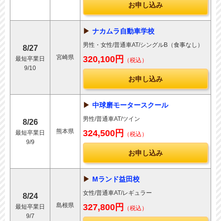
お申し込み
ナカムラ自動車学校
男性・女性/普通車AT/シングルB（食事なし）
8/27
宮崎県
320,100円
最短卒業日
（税込）
9/10
お申し込み
中球磨モータースクール
男性/普通車AT/ツイン
8/26
熊本県
324,500円
最短卒業日
（税込）
9/9
お申し込み
Mランド益田校
女性/普通車AT/レギュラー
8/24
島根県
327,800円
最短卒業日
（税込）
9/7