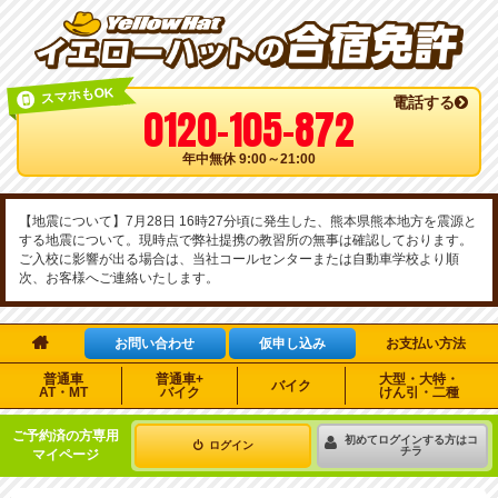
スマホもOK
電話する
0120-105-872
年中無休 9:00～21:00
【地震について】7月28日 16時27分頃に発生した、熊本県熊本地方を震源と
する地震について。現時点で弊社提携の教習所の無事は確認しております。
ご入校に影響が出る場合は、当社コールセンターまたは自動車学校より順
次、お客様へご連絡いたします。

お問い合わせ
仮申し込み
お支払い方法
普通車
普通車+
大型・大特・
バイク
AT・MT
バイク
けん引・二種
ご予約済の方専用
初めてログインする方はコ
ログイン
チラ
マイページ