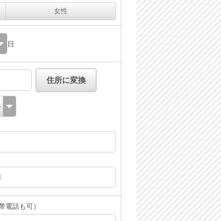
女性
日
帯電話も可）