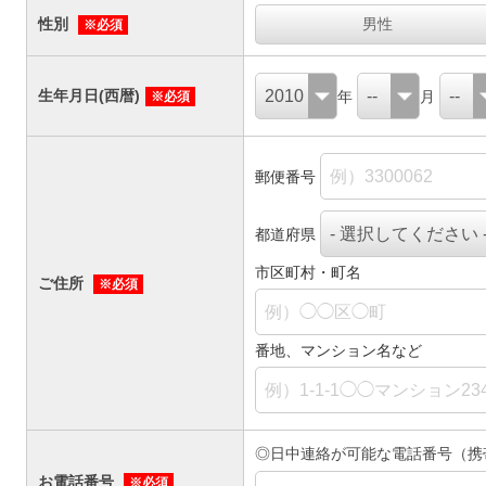
性別
男性
※必須
生年月日(西暦)
年
月
※必須
郵便番号
都道府県
市区町村・町名
ご住所
※必須
番地、マンション名など
◎日中連絡が可能な電話番号（携
お電話番号
※必須