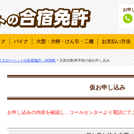
お申
イク
バイク
大型・大特・けん引・二種
お支払い方法
イエローハットの合宿免許：HOME
>
五島自動車学校の
仮お申し込み
仮お申し込み
お申し込みの内容を確認し、コールセンターより電話にて