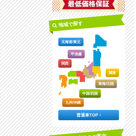
地域で探す
北海道/東北
甲信越
関西
関東
東海/北陸
中国/四国
九州/沖縄
普通車TOP