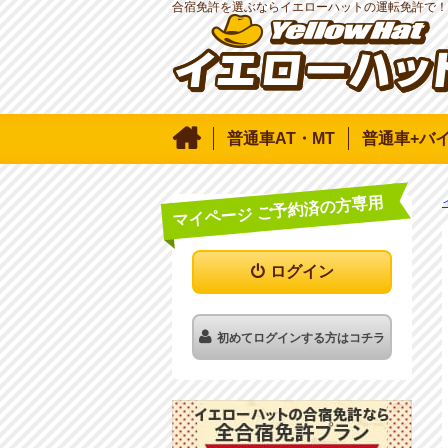
合宿免許を選ぶならイエローハットの運転免許で！

普通車AT・MT
普通車+バ
マイページ ご予約済の方専用
ログイン
初めてログインする方はコチラ