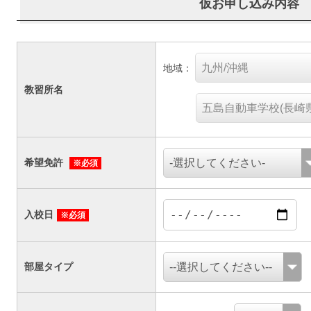
仮お申し込み内容
地域：
教習所名
希望免許
※必須
入校日
※必須
部屋タイプ