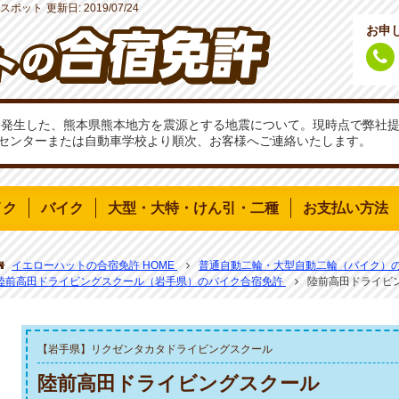
スポット
更新日:
2019/07/24
お申
分頃に発生した、熊本県熊本地方を震源とする地震について。現時点で弊
センターまたは自動車学校より順次、お客様へご連絡いたします。
イク
バイク
大型・大特・けん引・二種
お支払い方法
イエローハットの合宿免許 HOME
普通自動二輪・大型自動二輪（バイク）
陸前高田ドライビングスクール（岩手県）のバイク合宿免許
陸前高田ドライビ
【岩手県】リクゼンタカタドライビングスクール
陸前高田ドライビングスクール