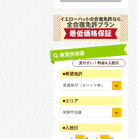
教習所検索
見やすい！料金&入校日
■希望免許
■エリア
■入校日