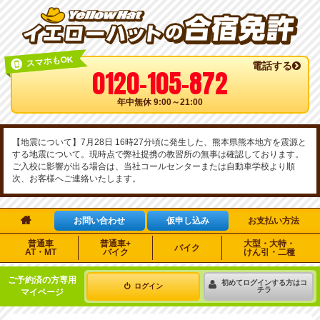
スマホもOK
電話する
0120-105-872
年中無休 9:00～21:00
【地震について】7月28日 16時27分頃に発生した、熊本県熊本地方を震源と
する地震について。現時点で弊社提携の教習所の無事は確認しております。
ご入校に影響が出る場合は、当社コールセンターまたは自動車学校より順
次、お客様へご連絡いたします。

お問い合わせ
仮申し込み
お支払い方法
普通車
普通車+
大型・大特・
バイク
AT・MT
バイク
けん引・二種
ご予約済の方専用
初めてログインする方はコ
ログイン
チラ
マイページ