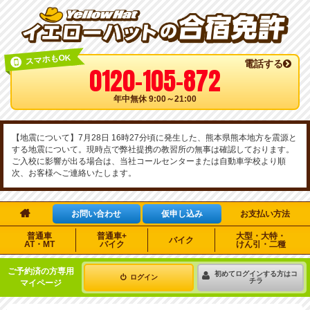
スマホもOK
電話する
0120-105-872
年中無休 9:00～21:00
【地震について】7月28日 16時27分頃に発生した、熊本県熊本地方を震源と
する地震について。現時点で弊社提携の教習所の無事は確認しております。
ご入校に影響が出る場合は、当社コールセンターまたは自動車学校より順
次、お客様へご連絡いたします。

お問い合わせ
仮申し込み
お支払い方法
普通車
普通車+
大型・大特・
バイク
AT・MT
バイク
けん引・二種
ご予約済の方専用
初めてログインする方はコ
ログイン
チラ
マイページ