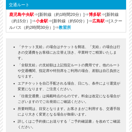
交通ルート
鹿児島中央駅
⇒[新幹線（約1時間20分）]⇒
博多駅
⇒[新幹線
（約15分）]⇒
小倉駅
⇒[新幹線（約50分）]⇒
広島駅
⇒[スクー
ルバス（約2時間30分）]⇒
教習所
「チケット支給」の場合はチケットを郵送、「支給」の場合は行
きの交通費をお客様にお立替え頂き、卒業時でご精算いたしま
す。
「全額支給」の支給額は上記指定ルートの費用です。他のルート
や交通機関、指定席や特別席をご利用の場合、差額は自己負担と
なります。
エアチケットを自己手配される場合、日にち、条件により運賃が
変更になります、ご注意ください。
「往復交通費」は掲載時点のものです。料金は改定になる場合が
ございますのでご出発前にご確認ください。
所要時間は、目安となります。お客さまがご利用する、交通手段
により大きく変更となる場合が御座います。
詳しくはご予約後にお送りする「ご予約確認書」を改めてご確認
ください。