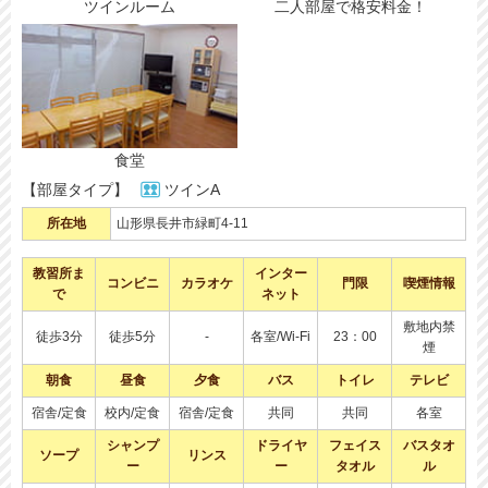
ツインルーム
二人部屋で格安料金！
食堂
【部屋タイプ】
ツインA
所在地
山形県長井市緑町4-11
教習所ま
インター
コンビニ
カラオケ
門限
喫煙情報
で
ネット
敷地内禁
徒歩3分
徒歩5分
-
各室/Wi-Fi
23：00
煙
朝食
昼食
夕食
バス
トイレ
テレビ
宿舎/定食
校内/定食
宿舎/定食
共同
共同
各室
シャンプ
ドライヤ
フェイス
バスタオ
ソープ
リンス
ー
ー
タオル
ル