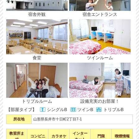
宿舎外観
宿舎エントランス
食堂
ツインルーム
トリプルルーム
設備充実のお部屋！
【部屋タイプ】
シングルB
ツインB
トリプルB
所在地
山形県長井市十日町2丁目7-1
教習所ま
インター
コンビニ
カラオケ
門限
喫煙情報