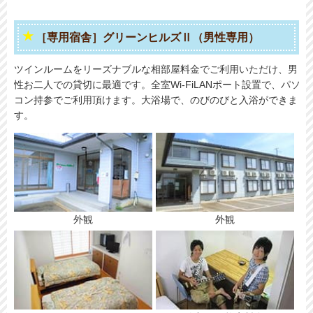
［専用宿舎］グリーンヒルズⅡ（男性専用）
ツインルームをリーズナブルな相部屋料金でご利用いただけ、男
性お二人での貸切に最適です。全室Wi-FiLANポート設置で、パソ
コン持参でご利用頂けます。大浴場で、のびのびと入浴ができま
す。
外観
外観