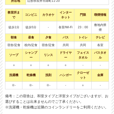
所在地
山形県長井市緑町11-20
教習所ま
インター
コンビニ
カラオケ
門限
喫煙情報
で
ネット
敷地内禁
徒歩1分
徒歩5分
-
各室/Wi-Fi
23：00
煙
朝食
昼食
夕食
バス
トイレ
テレビ
宿舎/定食
校内/定食
宿舎/定食
共同
共同
各室
シャンプ
ドライヤ
フェイス
バスタオ
ソープ
リンス
ー
ー
タオル
ル
○
○
○
○
-
-
クローゼ
洗濯機
乾燥機
洗剤
ハンガー
金庫
ット
※-
※-
※-
-
○
-
備考：この宿舎は、和室タイプと洋室タイプがございますが、お
選びすることは出来ませんのでご了承ください。
※洗濯機・乾燥機は近隣のコインランドリーをご利用ください。