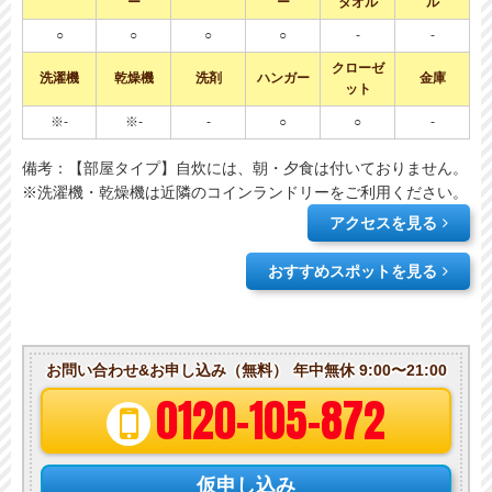
ー
ー
タオル
ル
○
○
○
○
-
-
クローゼ
洗濯機
乾燥機
洗剤
ハンガー
金庫
ット
※-
※-
-
○
○
-
備考：【部屋タイプ】自炊には、朝・夕食は付いておりません。
※洗濯機・乾燥機は近隣のコインランドリーをご利用ください。
アクセスを見る
おすすめスポットを見る
お問い合わせ&お申し込み（無料）
年中無休 9:00〜21:00
0120-105-872
仮申し込み