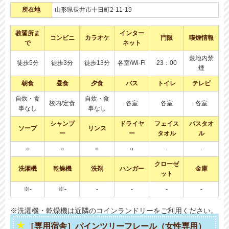
所在地
山形県長井市十日町2-11-19
教習所ま
インター
コンビニ
カラオケ
門限
喫煙情報
で
ネット
敷地内禁
徒歩5分
徒歩3分
徒歩13分
各室/Wi-Fi
23：00
煙
朝食
昼食
夕食
バス
トイレ
テレビ
自炊・食
自炊・食
校内/定食
各室
各室
各室
事なし
事なし
シャンプ
ドライヤ
フェイス
バスタオ
ソープ
リンス
ー
ー
タオル
ル
○
○
○
○
-
-
クローゼ
洗濯機
乾燥機
洗剤
ハンガー
金庫
ット
※-
※-
-
-
-
-
※洗濯機・乾燥機は近隣のコインランドリーをご利用ください。
［専用宿舎］パインツリーフレール（女性専用）