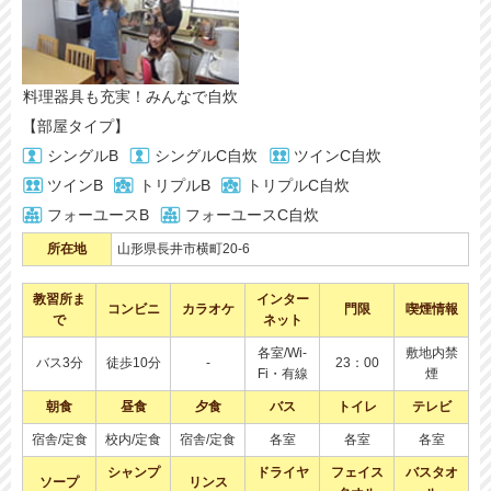
料理器具も充実！みんなで自炊
【部屋タイプ】
シングルB
シングルC自炊
ツインC自炊
ツインB
トリプルB
トリプルC自炊
フォーユースB
フォーユースC自炊
所在地
山形県長井市横町20-6
教習所ま
インター
コンビニ
カラオケ
門限
喫煙情報
で
ネット
各室/Wi-
敷地内禁
バス3分
徒歩10分
-
23：00
Fi・有線
煙
朝食
昼食
夕食
バス
トイレ
テレビ
宿舎/定食
校内/定食
宿舎/定食
各室
各室
各室
シャンプ
ドライヤ
フェイス
バスタオ
ソープ
リンス