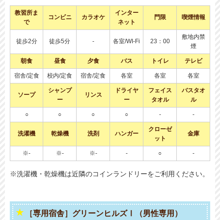
教習所ま
インター
コンビニ
カラオケ
門限
喫煙情報
で
ネット
敷地内禁
徒歩2分
徒歩5分
-
各室/WI-Fi
23：00
煙
朝食
昼食
夕食
バス
トイレ
テレビ
宿舎/定食
校内/定食
宿舎/定食
各室
各室
各室
シャンプ
ドライヤ
フェイス
バスタオ
ソープ
リンス
ー
ー
タオル
ル
○
○
○
○
-
-
クローゼ
洗濯機
乾燥機
洗剤
ハンガー
金庫
ット
※-
※-
※-
-
○
-
※洗濯機・乾燥機は近隣のコインランドリーをご利用ください。
［専用宿舎］グリーンヒルズⅠ（男性専用）