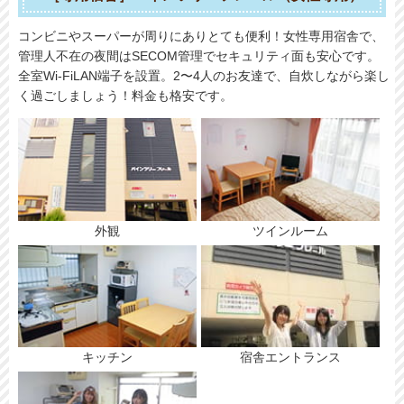
コンビニやスーパーが周りにありとても便利！女性専用宿舎で、
管理人不在の夜間はSECOM管理でセキュリティ面も安心です。
全室Wi-FiLAN端子を設置。2〜4人のお友達で、自炊しながら楽し
く過ごしましょう！料金も格安です。
外観
ツインルーム
キッチン
宿舎エントランス