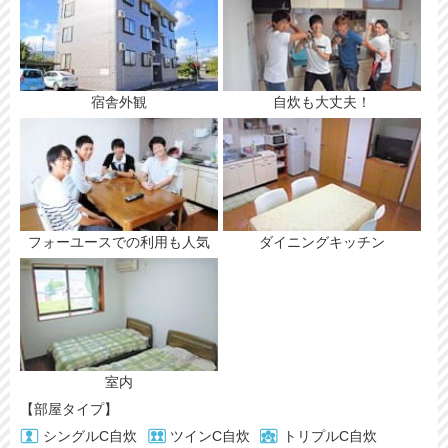
宿舎外観
自炊も大丈夫！
フォーユースでの利用も人気
ダイニングキッチン
室内
【部屋タイプ】
シングルC自炊
ツインC自炊
トリプルC自炊