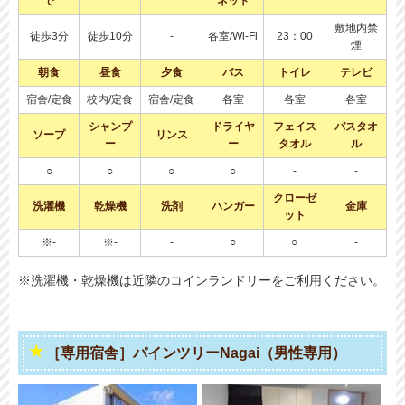
で
ネット
敷地内禁
徒歩3分
徒歩10分
-
各室/Wi-Fi
23：00
煙
朝食
昼食
夕食
バス
トイレ
テレビ
宿舎/定食
校内/定食
宿舎/定食
各室
各室
各室
シャンプ
ドライヤ
フェイス
バスタオ
ソープ
リンス
ー
ー
タオル
ル
○
○
○
○
-
-
クローゼ
洗濯機
乾燥機
洗剤
ハンガー
金庫
ット
※-
※-
-
○
○
-
※洗濯機・乾燥機は近隣のコインランドリーをご利用ください。
［専用宿舎］パインツリーNagai（男性専用）