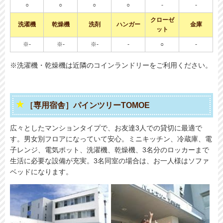
○
○
○
○
-
-
クローゼ
洗濯機
乾燥機
洗剤
ハンガー
金庫
ット
※-
※-
※-
-
○
-
※洗濯機・乾燥機は近隣のコインランドリーをご利用ください。
［専用宿舎］パインツリーTOMOE
広々としたマンションタイプで、お友達3人での貸切に最適で
す。男女別フロアになっていて安心。ミニキッチン、冷蔵庫、電
子レンジ、電気ポット、洗濯機、乾燥機、3名分のロッカーまで
生活に必要な設備が充実。3名同室の場合は、お一人様はソファ
ベッドになります。