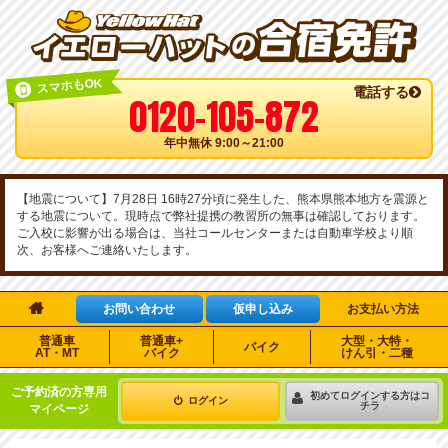
スマホもOK
電話する
0120-105-872
年中無休 9:00～21:00
【地震について】7月28日 16時27分頃に発生した、熊本県熊本地方を震源と
する地震について。現時点で弊社提携の教習所の無事は確認しております。
ご入校に影響が出る場合は、当社コールセンターまたは自動車学校より順
次、お客様へご連絡いたします。

お問い合わせ
仮申し込み
お支払い方法
普通車
普通車+
大型・大特・
バイク
AT・MT
バイク
けん引・二種
ご予約済の方専用
初めてログインする方はコ
ログイン
チラ
マイページ