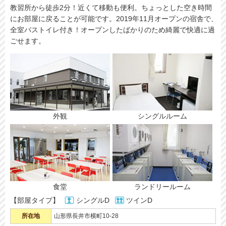
教習所から徒歩2分！近くて移動も便利。ちょっとした空き時間
にお部屋に戻ることが可能です。2019年11月オープンの宿舎で、
全室バストイレ付き！オープンしたばかりのため綺麗で快適に過
ごせます。
外観
シングルルーム
食堂
ランドリールーム
【部屋タイプ】
シングルD
ツインD
所在地
山形県長井市横町10-28