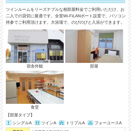
ツインルームをリーズナブルな相部屋料金でご利用いただけ、お
二人での貸切に最適です。全室Wi-FiLANポート設置で、パソコン
持参でご利用頂けます。大浴場で、のびのびと入浴ができます。
宿舎外観
部屋
食堂
【部屋タイプ】
シングルA
ツインA
トリプルA
フォーユースA