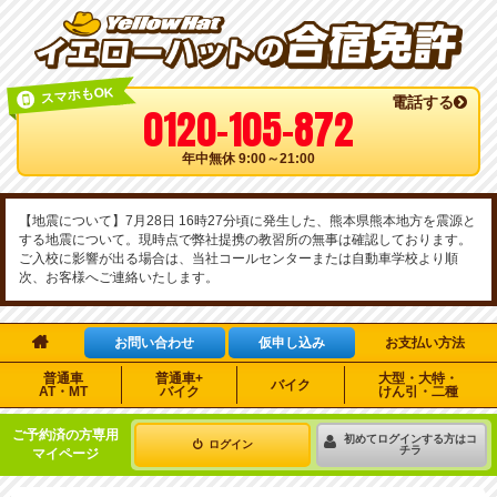
スマホもOK
電話する
0120-105-872
年中無休 9:00～21:00
【地震について】7月28日 16時27分頃に発生した、熊本県熊本地方を震源と
する地震について。現時点で弊社提携の教習所の無事は確認しております。
ご入校に影響が出る場合は、当社コールセンターまたは自動車学校より順
次、お客様へご連絡いたします。

お問い合わせ
仮申し込み
お支払い方法
普通車
普通車+
大型・大特・
バイク
AT・MT
バイク
けん引・二種
ご予約済の方専用
初めてログインする方はコ
ログイン
チラ
マイページ