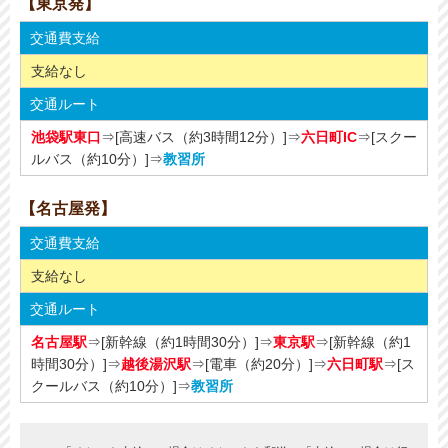
【東京発】
交通費支給
支給なし
交通ルート
池袋駅東口
⇒[高速バス（約3時間12分）]⇒
六日町IC
⇒[スクー
ルバス（約10分）]⇒
教習所
【名古屋発】
交通費支給
支給なし
交通ルート
名古屋駅
⇒[新幹線（約1時間30分）]⇒
東京駅
⇒[新幹線（約1
時間30分）]⇒
越後湯沢駅
⇒[電車（約20分）]⇒
六日町駅
⇒[ス
クールバス（約10分）]⇒
教習所