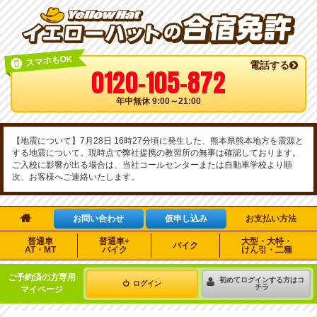
スマホもOK
電話する
0120-105-872
年中無休 9:00～21:00
【地震について】7月28日 16時27分頃に発生した、熊本県熊本地方を震源と
する地震について。現時点で弊社提携の教習所の無事は確認しております。
ご入校に影響が出る場合は、当社コールセンターまたは自動車学校より順
次、お客様へご連絡いたします。

お問い合わせ
仮申し込み
お支払い方法
普通車
普通車+
大型・大特・
バイク
AT・MT
バイク
けん引・二種
ご予約済の方専用
初めてログインする方はコ
ログイン
チラ
マイページ