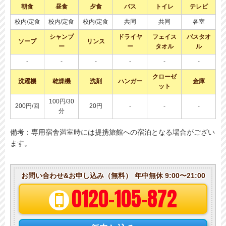
朝食
昼食
夕食
バス
トイレ
テレビ
校内/定食
校内/定食
校内/定食
共同
共同
各室
シャンプ
ドライヤ
フェイス
バスタオ
ソープ
リンス
ー
ー
タオル
ル
-
-
-
-
-
-
クローゼ
洗濯機
乾燥機
洗剤
ハンガー
金庫
ット
100円/30
200円/回
20円
-
-
-
分
備考：専用宿舎満室時には提携旅館への宿泊となる場合がござい
ます。
お問い合わせ&お申し込み（無料）
年中無休 9:00〜21:00
0120-105-872