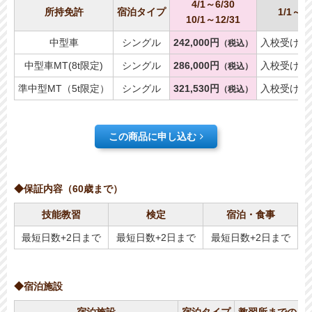
4/1～6/30
所持免許
宿泊タイプ
1/1～3/
10/1～12/31
中型車
シングル
242,000円
入校受け入
（税込）
中型車MT(8t限定)
シングル
286,000円
入校受け入
（税込）
準中型MT（5t限定）
シングル
321,530円
入校受け入
（税込）
この商品に申し込む
◆保証内容（60歳まで）
技能教習
検定
宿泊・食事
最短日数+2日まで
最短日数+2日まで
最短日数+2日まで
◆宿泊施設
宿泊施設
宿泊タイプ
教習所までの所