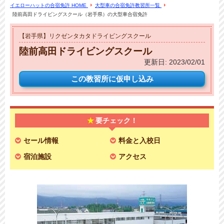
イエローハットの合宿免許 HOME
大型車の合宿免許教習所一覧
陸前高田ドライビングスクール（岩手県）の大型車合宿免許
【岩手県】リクゼンタカタドライビングスクール
陸前高田ドライビングスクール
更新日:
2023/02/01
この教習所に
仮申し込み
要チェック！
セール情報
料金と入校日
宿泊施設
アクセス