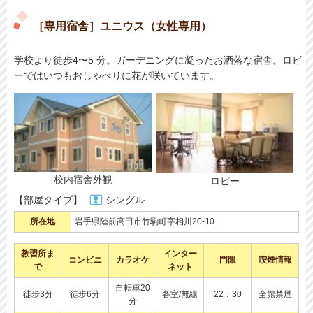
［専用宿舎］ユニウス（女性専用）
学校より徒歩4〜5 分。ガーデニングに凝ったお洒落な宿舎。ロビ
ーではいつもおしゃべりに花が咲いています。
校内宿舎外観
ロビー
【部屋タイプ】
シングル
所在地
岩手県陸前高田市竹駒町字相川20-10
教習所ま
インター
コンビニ
カラオケ
門限
喫煙情報
で
ネット
自転車20
徒歩3分
徒歩6分
各室/無線
22：30
全館禁煙
分