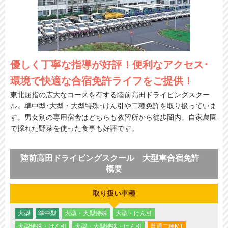
優しく丁寧な指導が好評！便利なアクセス･
環境で快適な合宿免許ライフをご提供！
東北屈指の広大なコースを有する陸前高田ドライビングスクー
ル。準中型･大型・大型特殊･けん引や二種免許を取り扱っていま
す。男女別の専用宿舎はどちらも教習所から徒歩圏内。自家農園
で採れた野菜を使った食事も好評です。
陸前高田ドライビングスクール 大型車合宿免許
概要
取り扱い車種
大型
準中型
大型・大型特殊
大型・けん引
大型特殊・けん引
大型・大型特殊・けん引
普通二種MT