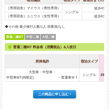
［専用宿舎］マイウス（男性専用）
徒歩4分
シングル
［専用宿舎］ユニウス（女性専用）
徒歩6分
◆その他 最少催行人数/1人 添乗員/なし
普通二種MT
中型二種
大型二種
普通二種MT 料金表（消費税込）&入校日
4
所持免許
宿泊タイプ
10
大型車・中型車・
シングル
299,
中型車MT(8t限定) ・普通車ＭＴ
この商品に申し込む