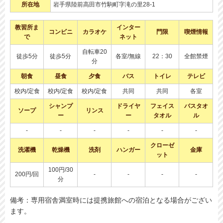
所在地
岩手県陸前高田市竹駒町字滝の里28-1
教習所ま
インター
コンビニ
カラオケ
門限
喫煙情報
で
ネット
自転車20
徒歩5分
徒歩5分
各室/無線
22：30
全館禁煙
分
朝食
昼食
夕食
バス
トイレ
テレビ
校内/定食
校内/定食
校内/定食
共同
共同
各室
シャンプ
ドライヤ
フェイス
バスタオ
ソープ
リンス
ー
ー
タオル
ル
-
-
-
-
-
-
クローゼ
洗濯機
乾燥機
洗剤
ハンガー
金庫
ット
100円/30
200円/回
-
-
-
-
分
備考：専用宿舎満室時には提携旅館への宿泊となる場合がござい
ます。