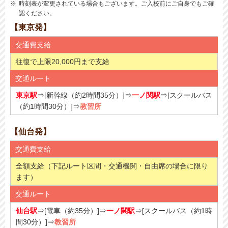
時刻表が変更されている場合もございます。ご入校前にご自身でもご確
認ください。
【東京発】
交通費支給
往復で上限20,000円まで支給
交通ルート
東京駅
⇒[新幹線（約2時間35分）]⇒
一ノ関駅
⇒[スクールバス
（約1時間30分）]⇒
教習所
【仙台発】
交通費支給
全額支給（下記ルート区間・交通機関・自由席の場合に限り
ます）
交通ルート
仙台駅
⇒[電車（約35分）]⇒
一ノ関駅
⇒[スクールバス（約1時
間30分）]⇒
教習所