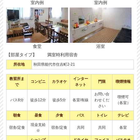
室内例
室内例
食堂
浴室
【部屋タイプ】
満室時利用宿舎
所在地
秋田県能代市住吉町2-21
教習所ま
インター
コンビニ
カラオケ
門限
喫煙情報
で
ネット
お問い合
喫煙可
バス8分
徒歩12分
徒歩5分
各室/有線
わせくだ
（各室）
さい
朝食
昼食
夕食
バス
トイレ
テレビ
現金支給
宿舎/定食
宿舎/定食
共同
共同
各室
※