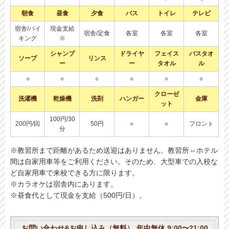
朝食
昼食
夕食
バス
トイレ
テレビ
宿舎/バイ
現金支給
宿舎/定食
各室
各室
各室
キング
※
シャンプ
ドライヤ
フェイス
バスタオ
ソープ
リンス
ー
ー
タオル
ル
○
○
○
○
○
○
クローゼ
洗濯機
乾燥機
洗剤
ハンガー
金庫
ット
100円/30
200円/回
50円
○
○
フロント
分
※教習所まで距離があるため送迎はありません。教習所⇔ホテル
間は自家用車等をご利用ください。そのため、大型車での入校な
ど自家用車で来校できる方に限ります。
※カラオケは宿舎内にあります。
※昼食代として現金を支給（500円/日）。
お問い合わせ&お申し込み（無料）
年中無休 9:00〜21:00