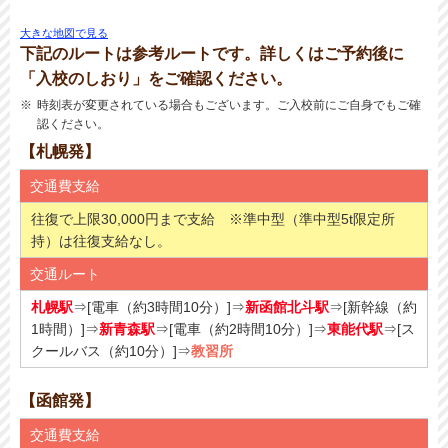
大きな地図で見る
下記のルートは参考ルートです。詳しくはご予約後に
「入校のしおり」をご確認ください。
時刻表が変更されている場合もございます。ご入校前にご自身でもご確
認ください。
【札幌発】
交通費支給
往復で上限30,000円まで支給 ※準中型（準中型5t限定所
持）は往復支給なし。
交通ルート
札幌駅
⇒[電車（約3時間10分）]⇒
新函館北斗駅
⇒[新幹線（約
1時間）]⇒
新青森駅
⇒[電車（約2時間10分）]⇒
東能代駅
⇒[ス
クールバス（約10分）]⇒
教習所
【函館発】
交通費支給