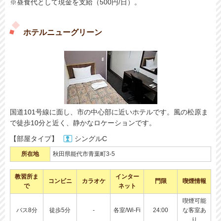
※昼食代として現金を支給（500円/日）。
ホテルニューグリーン
国道101号線に面し、市の中心部に近いホテルです。風の松原ま
で徒歩10分と近く、静かなロケーションです。
【部屋タイプ】
シングルC
所在地
秋田県能代市青葉町3-5
教習所ま
インター
コンビニ
カラオケ
門限
喫煙情報
で
ネット
喫煙可能
バス8分
徒歩5分
-
各室/Wi-Fi
24:00
な客室あ
り