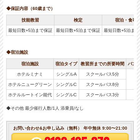
◆保証内容（60歳まで）
技能教習
検定
宿泊・食事
最短日数+5泊まで保証
最短日数+5泊まで保証
最短日数+5泊ま
◆宿泊施設
宿泊施設
宿泊タイプ
教習所までの所要時間
バス
ホテルミナミ
シングルA
スクールバス5分
ホテルニューグリーン
シングルC
スクールバス8分
ホテルルートイン能代
シングルC
スクールバス3分
◆その他 最少催行人数/1人 添乗員/なし
お問い合わせ&お申し込み（無料）
年中無休 9:00〜21:00