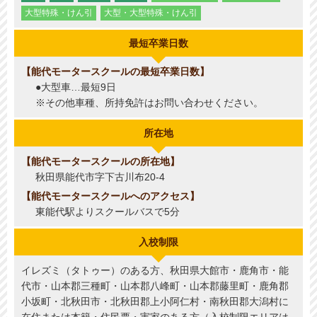
大型特殊・けん引
大型・大型特殊・けん引
最短卒業日数
能代モータースクールの最短卒業日数
●大型車…最短9日
※その他車種、所持免許はお問い合わせください。
所在地
能代モータースクールの所在地
秋田県能代市字下古川布20-4
能代モータースクールへのアクセス
東能代駅よりスクールバスで5分
入校制限
イレズミ（タトゥー）のある方、秋田県大館市・鹿角市・能
代市・山本郡三種町・山本郡八峰町・山本郡藤里町・鹿角郡
小坂町・北秋田市・北秋田郡上小阿仁村・南秋田郡大潟村に
在住または本籍・住民票・実家のある方（入校制限エリアは