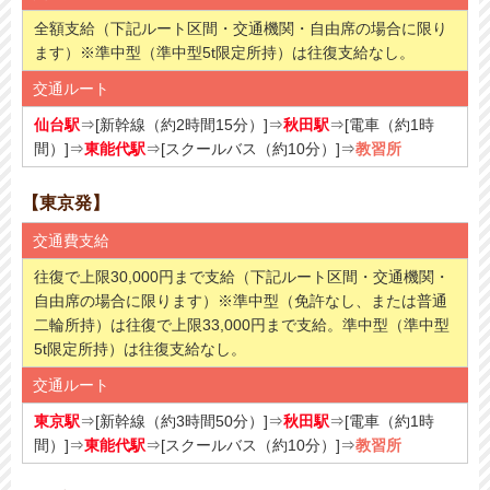
全額支給（下記ルート区間・交通機関・自由席の場合に限り
ます）※準中型（準中型5t限定所持）は往復支給なし。
交通ルート
仙台駅
⇒[新幹線（約2時間15分）]⇒
秋田駅
⇒[電車（約1時
間）]⇒
東能代駅
⇒[スクールバス（約10分）]⇒
教習所
【東京発】
交通費支給
往復で上限30,000円まで支給（下記ルート区間・交通機関・
自由席の場合に限ります）※準中型（免許なし、または普通
二輪所持）は往復で上限33,000円まで支給。準中型（準中型
5t限定所持）は往復支給なし。
交通ルート
東京駅
⇒[新幹線（約3時間50分）]⇒
秋田駅
⇒[電車（約1時
間）]⇒
東能代駅
⇒[スクールバス（約10分）]⇒
教習所