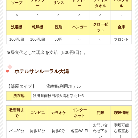
シャンプ
ドライヤ
フェイス
バスタオ
ソープ
リンス
ー
ー
タオル
ル
○
○
○
○
○
-
クローゼ
洗濯機
乾燥機
洗剤
ハンガー
金庫
ット
100円/回
100円/回
50円
○
○
フロント
※昼食代として現金を支給（500円/日）。
ホテルサンルーラル大潟
【部屋タイプ】
満室時利用ホテル
所在地
秋田県南秋田郡大潟村字北1−3
教習所ま
インター
コンビニ
カラオケ
門限
喫煙情報
で
ネット
お問い合
喫煙可能
バス30分
徒歩18分
徒歩0分
各室/Wi-Fi
わせ下さ
な客室あ
い
り