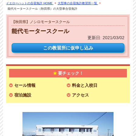
イエローハットの合宿免許 HOME
大型車の合宿免許教習所一覧
能代モータースクール（秋田県）の大型車合宿免許
【秋田県】ノシロモータースクール
能代モータースクール
更新日:
2021/03/02
この教習所に
仮申し込み
要チェック！
セール情報
料金と入校日
宿泊施設
アクセス