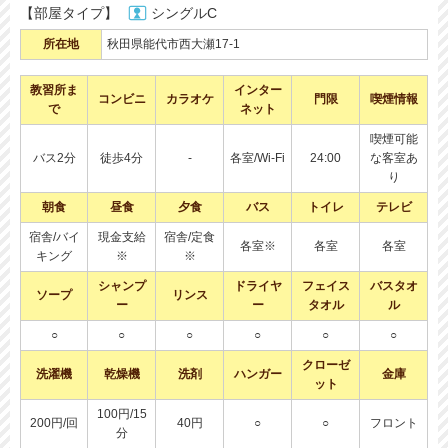
【部屋タイプ】
シングルC
所在地
秋田県能代市西大瀬17-1
教習所ま
インター
コンビニ
カラオケ
門限
喫煙情報
で
ネット
喫煙可能
バス2分
徒歩4分
-
各室/Wi-Fi
24:00
な客室あ
り
朝食
昼食
夕食
バス
トイレ
テレビ
宿舎/バイ
現金支給
宿舎/定食
各室※
各室
各室
キング
※
※
シャンプ
ドライヤ
フェイス
バスタオ
ソープ
リンス
ー
ー
タオル
ル
○
○
○
○
○
○
クローゼ
洗濯機
乾燥機
洗剤
ハンガー
金庫
ット
100円/15
200円/回
40円
○
○
フロント
分