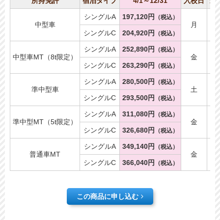
所持免許
宿泊タイプ
4/1～12/31
入校日
最
シングルA
197,120円
（税込）
中型車
月
シングルC
204,920円
（税込）
シングルA
252,890円
（税込）
中型車MT（8t限定）
金
シングルC
263,290円
（税込）
シングルA
280,500円
（税込）
準中型車
土
シングルC
293,500円
（税込）
シングルA
311,080円
（税込）
準中型MT（5t限定）
金
シングルC
326,680円
（税込）
シングルA
349,140円
（税込）
普通車MT
金
シングルC
366,040円
（税込）
この商品に申し込む