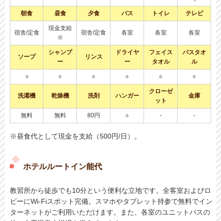
朝食
昼食
夕食
バス
トイレ
テレビ
現金支給
宿舎/定食
宿舎/定食
各室
各室
各室
※
シャンプ
ドライヤ
フェイス
バスタオ
ソープ
リンス
ー
ー
タオル
ル
○
○
○
○
○
○
クローゼ
洗濯機
乾燥機
洗剤
ハンガー
金庫
ット
無料
無料
80円
○
-
-
※昼食代として現金を支給（500円/日）。
ホテルルートイン能代
教習所から徒歩でも10分という便利な立地です。全客室およびロ
ビーにWi-Fiスポット完備。スマホやタブレット持参で無料でイン
ターネットがご利用いただけます。また、各室のユニットバスの