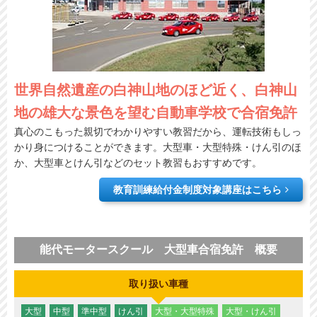
世界自然遺産の白神山地のほど近く、白神山
地の雄大な景色を望む自動車学校で合宿免許
真心のこもった親切でわかりやすい教習だから、運転技術もしっ
かり身につけることができます。大型車・大型特殊・けん引のほ
か、大型車とけん引などのセット教習もおすすめです。
教育訓練給付金制度対象講座はこちら
能代モータースクール 大型車合宿免許 概要
取り扱い車種
大型
中型
準中型
けん引
大型・大型特殊
大型・けん引