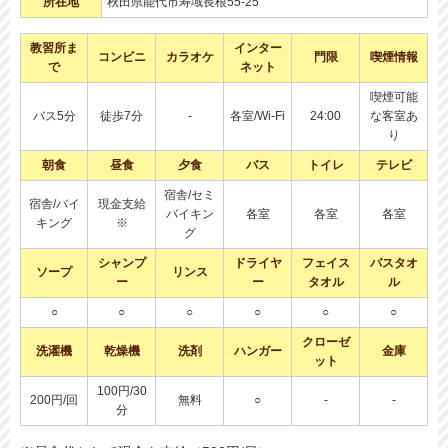
所在地
秋田県能代市寿域長根55-25
教習所ま
インター
コンビニ
カラオケ
門限
喫煙情報
で
ネット
喫煙可能
バス5分
徒歩7分
-
各室/Wi-Fi
24:00
な客室あ
り
朝食
昼食
夕食
バス
トイレ
テレビ
宿舎/セミ
宿舎/バイ
現金支給
バイキン
各室
各室
各室
キング
※
グ
シャンプ
ドライヤ
フェイス
バスタオ
ソープ
リンス
ー
ー
タオル
ル
○
○
○
○
○
○
クローゼ
洗濯機
乾燥機
洗剤
ハンガー
金庫
ット
100円/30
200円/回
無料
○
-
-
分