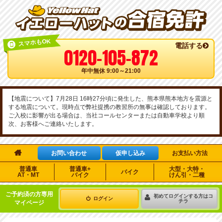
スマホもOK
電話する
0120-105-872
年中無休 9:00～21:00
【地震について】7月28日 16時27分頃に発生した、熊本県熊本地方を震源と
する地震について。現時点で弊社提携の教習所の無事は確認しております。
ご入校に影響が出る場合は、当社コールセンターまたは自動車学校より順
次、お客様へご連絡いたします。

お問い合わせ
仮申し込み
お支払い方法
普通車
普通車+
大型・大特・
バイク
AT・MT
バイク
けん引・二種
ご予約済の方専用
初めてログインする方はコ
ログイン
チラ
マイページ