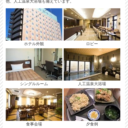
他、人工温泉大浴場も備えています。
ホテル外観
ロビー
シングルルーム
人工温泉大浴場
食事会場
夕食例