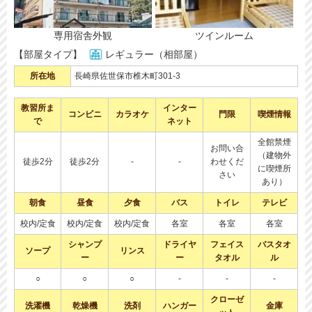
専用宿舎外観
ツインルーム
【部屋タイプ】
レギュラー（相部屋）
所在地
長崎県佐世保市椎木町301-3
教習所ま
インター
コンビニ
カラオケ
門限
喫煙情報
で
ネット
全館禁煙
お問い合
（建物外
徒歩2分
徒歩2分
-
-
わせくだ
に喫煙所
さい
あり）
朝食
昼食
夕食
バス
トイレ
テレビ
校内/定食
校内/定食
校内/定食
各室
各室
各室
シャンプ
ドライヤ
フェイス
バスタオ
ソープ
リンス
ー
ー
タオル
ル
○
○
○
-
-
-
クローゼ
洗濯機
乾燥機
洗剤
ハンガー
金庫