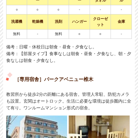
ー
ー
タオル
ル
○
○
○
-
-
-
クローゼ
洗濯機
乾燥機
洗剤
ハンガー
金庫
ット
無料
-
無料
○
○
-
備考：日曜・休校日は朝食・昼食・夕食なし。
備考：【部屋タイプ】食事なしは朝食・昼食・夕食なし、朝・夕
食なしは朝食・夕食なし。
［専用宿舎］パークアベニュー椎木
教習所から徒歩2分の距離にある宿舎。管理人常駐、防犯カメラ
も設置。玄関はオートロック。生活に必要な環境は徒歩圏内に全
て有り。ワンルームマンション形式の宿舎。