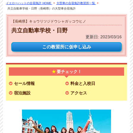
イエローハットの合宿免許 HOME
大型車の合宿免許教習所一覧
共立自動車学校・日野（長崎県）の大型車合宿免許
【長崎県】キョウリツジドウシャガッコウヒノ
共立自動車学校・日野
更新日:
2023/03/16
この教習所に
仮申し込み
要チェック！
セール情報
料金と入校日
宿泊施設
アクセス