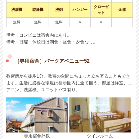
クローゼ
洗濯機
乾燥機
洗剤
ハンガー
金庫
ット
無料
無料
無料
○
○
-
備考：コンビニは宿舎内にあり。
備考：日曜・休校日は朝食・昼食・夕食なし。
［専用宿舎］パークアベニュー52
教習所から徒歩1分。教習の合間にちょっと立ち寄ることもでき
ます。生活に必要な環境は徒歩圏内に全て揃う。部屋は洋室、エ
アコン、洗濯機、ユニットバス有り。
専用宿舎外観
ツインルーム