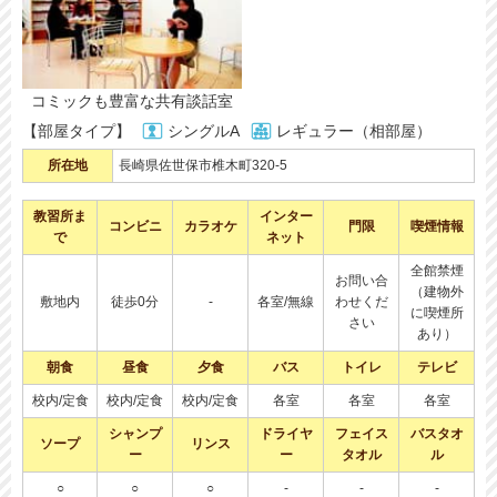
コミックも豊富な共有談話室
【部屋タイプ】
シングルA
レギュラー（相部屋）
所在地
長崎県佐世保市椎木町320-5
教習所ま
インター
コンビニ
カラオケ
門限
喫煙情報
で
ネット
全館禁煙
お問い合
（建物外
敷地内
徒歩0分
-
各室/無線
わせくだ
に喫煙所
さい
あり）
朝食
昼食
夕食
バス
トイレ
テレビ
校内/定食
校内/定食
校内/定食
各室
各室
各室
シャンプ
ドライヤ
フェイス
バスタオ
ソープ
リンス
ー
ー
タオル
ル
○
○
○
-
-
-