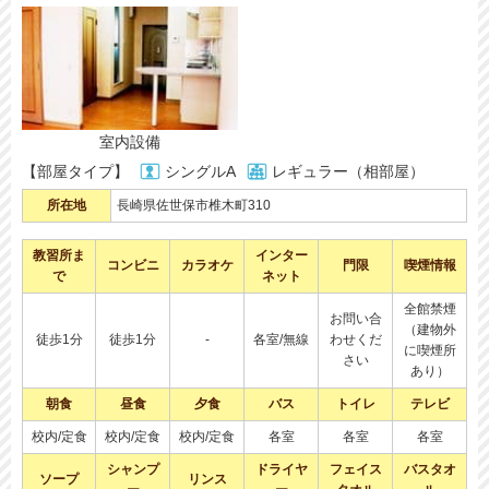
室内設備
【部屋タイプ】
シングルA
レギュラー（相部屋）
所在地
長崎県佐世保市椎木町310
教習所ま
インター
コンビニ
カラオケ
門限
喫煙情報
で
ネット
全館禁煙
お問い合
（建物外
徒歩1分
徒歩1分
-
各室/無線
わせくだ
に喫煙所
さい
あり）
朝食
昼食
夕食
バス
トイレ
テレビ
校内/定食
校内/定食
校内/定食
各室
各室
各室
シャンプ
ドライヤ
フェイス
バスタオ
ソープ
リンス