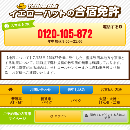
スマホもOK
電話する
0120-105-872
年中無休 9:00～21:00
【地震について】7月28日 16時27分頃に発生した、熊本県熊本地方を震源と
する地震について。現時点で弊社提携の教習所の無事は確認しております。
ご入校に影響が出る場合は、当社コールセンターまたは自動車学校より順
次、お客様へご連絡いたします。

お問い合わせ
仮申し込み
お支払い方法
普通車
普通車+
大型・大特・
バイク
AT・MT
バイク
けん引・二種
ご予約済の方専用
初めてログインする方はコ
ログイン
チラ
マイページ