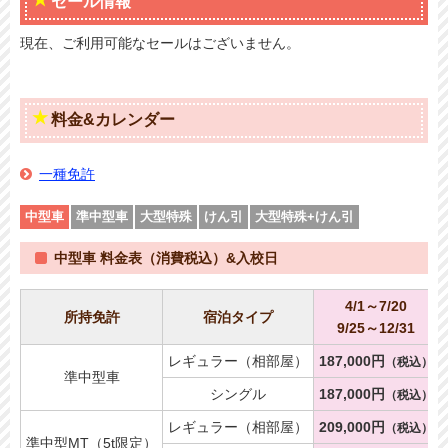
セール情報
現在、ご利用可能なセールはございません。
料金&カレンダー
一種免許
中型車
準中型車
大型特殊
けん引
大型特殊+けん引
中型車 料金表（消費税込）&入校日
4/1～7/20
所持免許
宿泊タイプ
9/25～12/31
レギュラー（相部屋）
187,000円
（税込）
準中型車
シングル
187,000円
（税込）
レギュラー（相部屋）
209,000円
（税込）
準中型MT（5t限定）