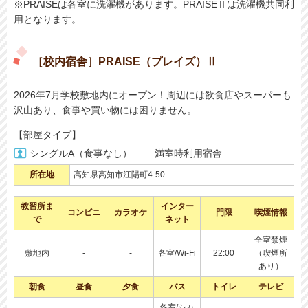
※PRAISEは各室に洗濯機があります。PRAISEⅡは洗濯機共同利
用となります。
［校内宿舎］PRAISE（プレイズ）Ⅱ
2026年7月学校敷地内にオープン！周辺には飲食店やスーパーも
沢山あり、食事や買い物には困りません。
【部屋タイプ】
シングルA（食事なし）
満室時利用宿舎
所在地
高知県高知市江陽町4-50
教習所ま
インター
コンビニ
カラオケ
門限
喫煙情報
で
ネット
全室禁煙
敷地内
-
-
各室/Wi-Fi
22:00
（喫煙所
あり）
朝食
昼食
夕食
バス
トイレ
テレビ
各室/シャ