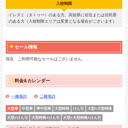
入校制限
イレズミ（タトゥー）のある方。高知県に在住または住民票
のある方（入校制限エリアは変更となる場合がございます）
セール情報
現在、ご利用可能なセールはございません。
料金&カレンダー
一種免許
二種免許
大型車
中型車
準中型車
大型特殊
けん引
大型+大型特殊
大型+けん引
大型特殊+けん引
大型+大型特殊+けん引