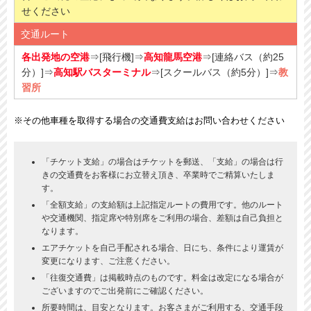
せください
交通ルート
各出発地の空港
⇒[飛行機]⇒
高知龍馬空港
⇒[連絡バス（約25
分）]⇒
高知駅バスターミナル
⇒[スクールバス（約5分）]⇒
教
習所
※その他車種を取得する場合の交通費支給はお問い合わせください
「チケット支給」の場合はチケットを郵送、「支給」の場合は行
きの交通費をお客様にお立替え頂き、卒業時でご精算いたしま
す。
「全額支給」の支給額は上記指定ルートの費用です。他のルート
や交通機関、指定席や特別席をご利用の場合、差額は自己負担と
なります。
エアチケットを自己手配される場合、日にち、条件により運賃が
変更になります、ご注意ください。
「往復交通費」は掲載時点のものです。料金は改定になる場合が
ございますのでご出発前にご確認ください。
所要時間は、目安となります。お客さまがご利用する、交通手段