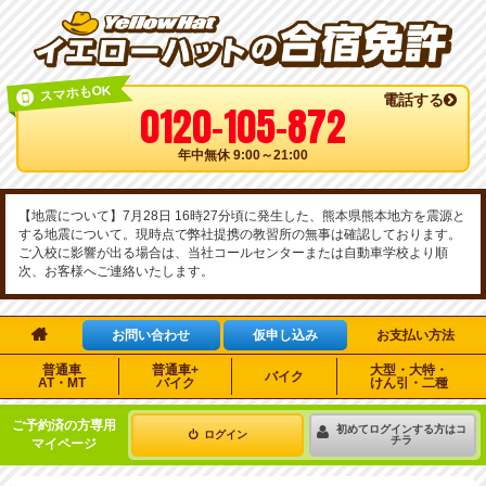
スマホもOK
電話する
0120-105-872
年中無休 9:00～21:00
【地震について】7月28日 16時27分頃に発生した、熊本県熊本地方を震源と
する地震について。現時点で弊社提携の教習所の無事は確認しております。
ご入校に影響が出る場合は、当社コールセンターまたは自動車学校より順
次、お客様へご連絡いたします。

お問い合わせ
仮申し込み
お支払い方法
普通車
普通車+
大型・大特・
バイク
AT・MT
バイク
けん引・二種
ご予約済の方専用
初めてログインする方はコ
ログイン
チラ
マイページ