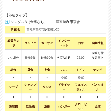
【部屋タイプ】
シングルB（食事なし）
満室時利用宿舎
所在地
高知県高知市駅前町1-20
教習所ま
インター
コンビニ
カラオケ
門限
喫煙情報
で
ネット
喫煙可能
バス5分
徒歩5分
徒歩10分
各室/Wi-Fi
22:00
な客室あ
り
朝食
昼食
夕食
バス
トイレ
テレビ
-
-
-
各室
各室
○
シャンプ
ドライヤ
フェイス
バスタオ
ソープ
リンス
ー
ー
タオル
ル
○
○
○
○
○
○
クローゼ
洗濯機
乾燥機
洗剤
ハンガー
金庫
ット