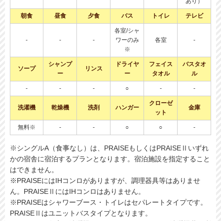
あり）
朝食
昼食
夕食
バス
トイレ
テレビ
各室/シャ
-
-
-
ワーのみ
各室
-
※
シャンプ
ドライヤ
フェイス
バスタオ
ソープ
リンス
ー
ー
タオル
ル
-
-
-
○
-
-
クローゼ
洗濯機
乾燥機
洗剤
ハンガー
金庫
ット
無料※
-
-
○
○
-
※シングルA（食事なし）は、PRAISEもしくはPRAISEⅡいずれ
かの宿舎に宿泊するプランとなります。宿泊施設を指定すること
はできません。
※PRAISEにはIHコンロがありますが、調理器具等はありませ
ん。PRAISEⅡにはIHコンロはありません。
※PRAISEはシャワーブース・トイレはセパレートタイプです。
PRAISEⅡはユニットバスタイプとなります。