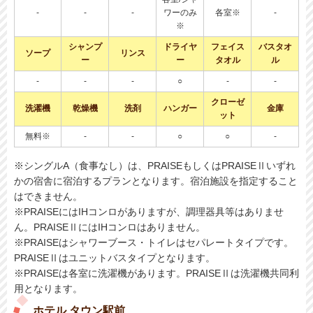
-
-
-
ワーのみ
各室※
-
※
シャンプ
ドライヤ
フェイス
バスタオ
ソープ
リンス
ー
ー
タオル
ル
-
-
-
○
-
-
クローゼ
洗濯機
乾燥機
洗剤
ハンガー
金庫
ット
無料※
-
-
○
○
-
※シングルA（食事なし）は、PRAISEもしくはPRAISEⅡいずれ
かの宿舎に宿泊するプランとなります。宿泊施設を指定すること
はできません。
※PRAISEにはIHコンロがありますが、調理器具等はありませ
ん。PRAISEⅡにはIHコンロはありません。
※PRAISEはシャワーブース・トイレはセパレートタイプです。
PRAISEⅡはユニットバスタイプとなります。
※PRAISEは各室に洗濯機があります。PRAISEⅡは洗濯機共同利
用となります。
ホテル タウン駅前