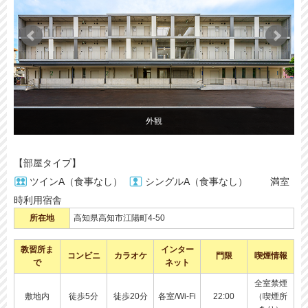
外観
【部屋タイプ】
ツインA（食事なし）
シングルA（食事なし）
満室
時利用宿舎
所在地
高知県高知市江陽町4-50
教習所ま
インター
コンビニ
カラオケ
門限
喫煙情報
で
ネット
全室禁煙
敷地内
徒歩5分
徒歩20分
各室/Wi-Fi
22:00
（喫煙所