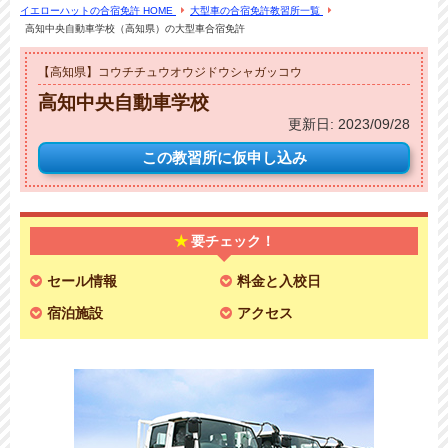
イエローハットの合宿免許 HOME
大型車の合宿免許教習所一覧
高知中央自動車学校（高知県）の大型車合宿免許
【高知県】コウチチュウオウジドウシャガッコウ
高知中央自動車学校
更新日:
2023/09/28
この教習所に
仮申し込み
要チェック！
セール情報
料金と入校日
宿泊施設
アクセス