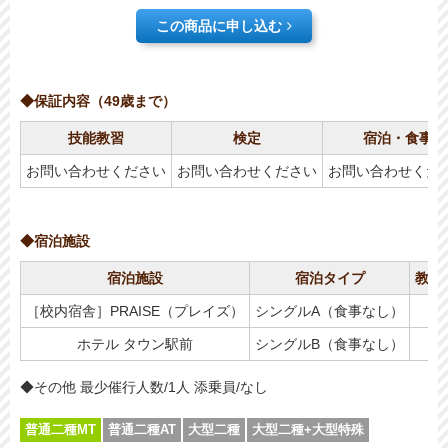
この商品に申し込む
◆保証内容（49歳まで）
技能教習
検定
宿泊・食事
お問い合わせください
お問い合わせください
お問い合わせくだ
◆宿泊施設
宿泊施設
宿泊タイプ
教習
［校内宿舎］PRAISE（プレイズ）
シングルA（食事なし）
ホテル タウン駅前
シングルB（食事なし）
◆その他 最少催行人数/1人 添乗員/なし
普通二種MT
普通二種AT
大型二種
大型二種+大型特殊