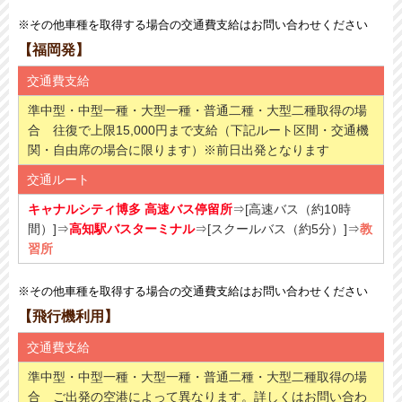
※その他車種を取得する場合の交通費支給はお問い合わせください
【福岡発】
交通費支給
準中型・中型一種・大型一種・普通二種・大型二種取得の場
合 往復で上限15,000円まで支給（下記ルート区間・交通機
関・自由席の場合に限ります）※前日出発となります
交通ルート
キャナルシティ博多 高速バス停留所
⇒[高速バス（約10時
間）]⇒
高知駅バスターミナル
⇒[スクールバス（約5分​）]⇒
教
習所
※その他車種を取得する場合の交通費支給はお問い合わせください
【飛行機利用】
交通費支給
準中型・中型一種・大型一種・普通二種・大型二種取得の場
合 ご出発の空港によって異なります。詳しくはお問い合わ