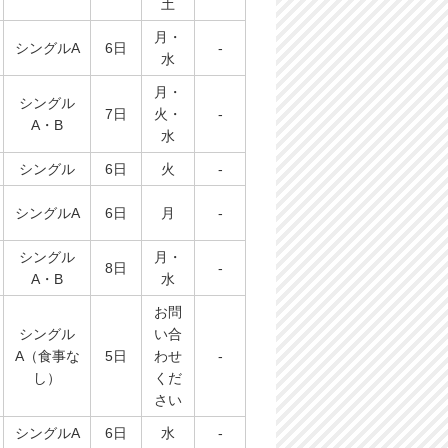
土
月・
シングルA
6日
-
水
月・
シングル
7日
火・
-
A・B
水
シングル
6日
火
-
シングルA
6日
月
-
シングル
月・
8日
-
A・B
水
お問
シングル
い合
A（食事な
5日
わせ
-
し）
くだ
さい
シングルA
6日
水
-