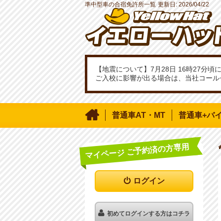
準中型車の合宿免許所一覧
更新日:
2026/04/22
【地震について】7月28日 16時27
ご入校に影響が出る場合は、当社コール

普通車AT・MT
普通車+バ
マイページ ご予約済の方専用
ログイン
初めてログインする方はコチラ