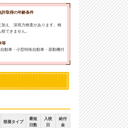
免許取得の年齢条件
に加え、深視力検査があります。検
入校できません。
車等
通自動車・小型特殊自動車・原動機付
最短
入校
給付
部屋タイプ
日数
日
金