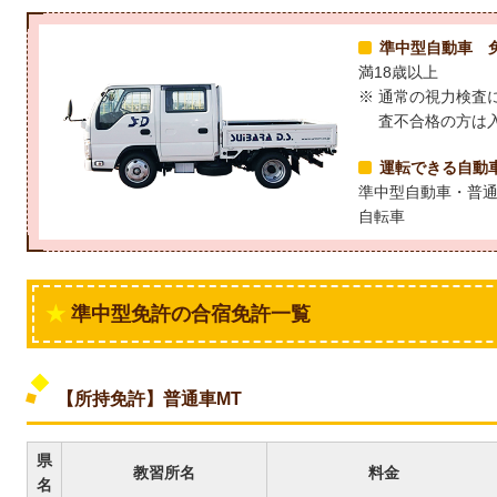
準中型自動車 
満18歳以上
通常の視力検査
査不合格の方は
運転できる自動
準中型自動車・普
自転車
準中型免許の合宿免許一覧
【所持免許】普通車MT
県
教習所名
料金
名