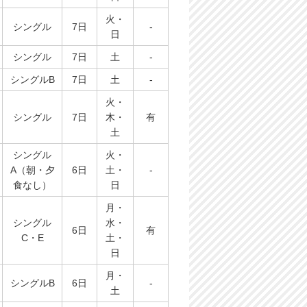
火・
シングル
7日
-
日
シングル
7日
土
-
シングルB
7日
土
-
火・
シングル
7日
木・
有
土
シングル
火・
A（朝・夕
6日
土・
-
食なし）
日
月・
シングル
水・
6日
有
C・E
土・
日
月・
シングルB
6日
-
土