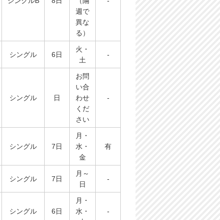
シングルB
8日
（隔
-
週で
異な
る）
火・
シングル
6日
-
土
お問
い合
シングル
日
わせ
-
くだ
さい
月・
シングル
7日
水・
有
金
月～
シングル
7日
-
日
月・
シングル
6日
水・
-