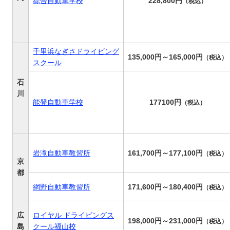
綜合自動車学校
228,800円
（税込）
千里浜なぎさドライビング
135,000円～165,000円
（税込）
スクール
石
川
能登自動車学校
177100円
（税込）
岩滝自動車教習所
161,700円～177,100円
（税込）
京
都
網野自動車教習所
171,600円～180,400円
（税込）
広
ロイヤル ドライビングス
198,000円～231,000円
（税込）
島
クール福山校