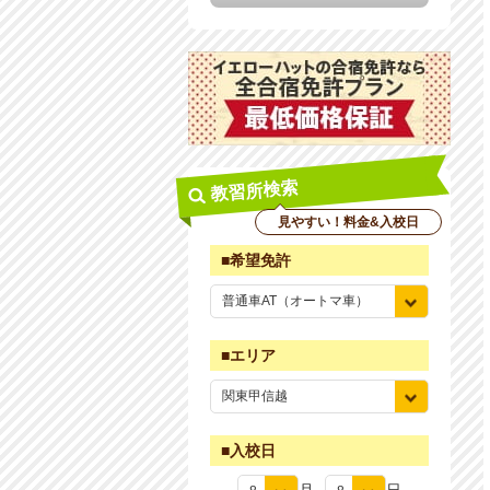
教習所検索
見やすい！料金&入校日
■希望免許
■エリア
■入校日