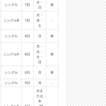
火・
シングル
7日
有
日
月・
シングルB
7日
水・
-
土
シングル
6日
月
有
月・
火・
シングルA
6日
有
土・
日
シングル
6日
月
有
シングル
9日
月
-
火ま
たは
水