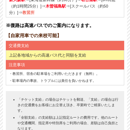
（約1時間25分）]⇒
木曽福島駅
⇒[スクールバス（約50
分）]⇒
教習所
※復路は高速バスでのご案内になります。
【自家用車での来校可能】
交通費支給
上記各地域からの高速バス代と同額を支給
注意事項
・教習所、宿舎の駐車場をご利用いただきます（無料）。
・駐車場内の事故、トラブルには責任を負いかねます。
「チケット支給」の場合はチケットを郵送、「支給」の場合は行
きの交通費をお客様にお立替え頂き、卒業時でご精算いたしま
す。
「全額支給」の支給額は上記指定ルートの費用です。他のルート
や交通機関、指定席や特別席をご利用の場合、差額は自己負担と
なります。