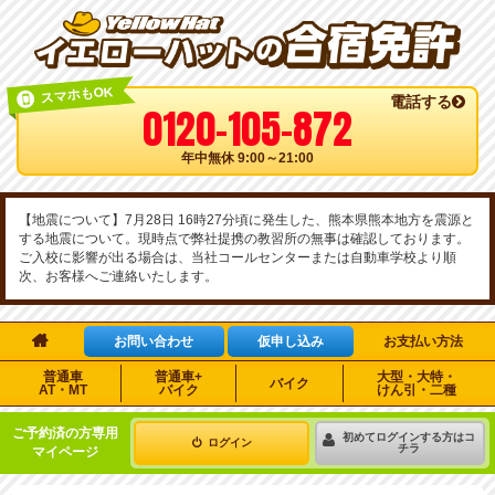
スマホもOK
電話する
0120-105-872
年中無休 9:00～21:00
【地震について】7月28日 16時27分頃に発生した、熊本県熊本地方を震源と
する地震について。現時点で弊社提携の教習所の無事は確認しております。
ご入校に影響が出る場合は、当社コールセンターまたは自動車学校より順
次、お客様へご連絡いたします。

お問い合わせ
仮申し込み
お支払い方法
普通車
普通車+
大型・大特・
バイク
AT・MT
バイク
けん引・二種
ご予約済の方専用
初めてログインする方はコ
ログイン
チラ
マイページ