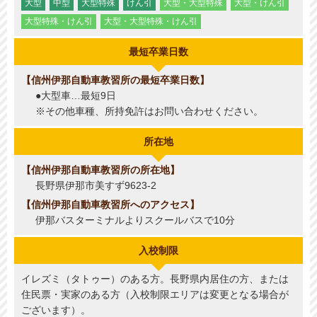
大型
中型
大型特殊
けん引
大型・大型特殊
大型・けん引
大型特殊・けん引
大型・大型特殊・けん引
最短卒業日数
信州伊那自動車教習所の最短卒業日数
●大型車…最短9日
※その他車種、所持免許はお問い合わせください。
所在地
信州伊那自動車教習所の所在地
長野県伊那市美すず9623-2
信州伊那自動車教習所へのアクセス
伊那バスターミナルよりスクールバスで10分
入校制限
イレズミ（タトゥー）のある方。長野県内居住の方、または
住民票・実家のある方（入校制限エリアは変更となる場合が
ございます）。