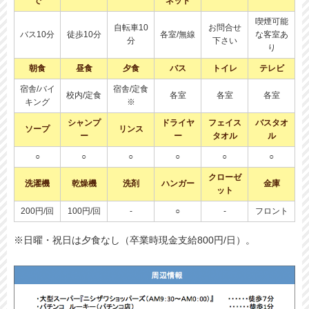
で
ネット
喫煙可能
自転車10
お問合せ
バス10分
徒歩10分
各室/無線
な客室あ
分
下さい
り
朝食
昼食
夕食
バス
トイレ
テレビ
宿舎/バイ
宿舎/定食
校内/定食
各室
各室
各室
キング
※
シャンプ
ドライヤ
フェイス
バスタオ
ソープ
リンス
ー
ー
タオル
ル
○
○
○
○
○
○
クローゼ
洗濯機
乾燥機
洗剤
ハンガー
金庫
ット
200円/回
100円/回
-
○
-
フロント
※日曜・祝日は夕食なし（卒業時現金支給800円/日）。