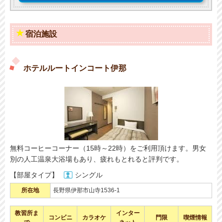
宿泊施設
ホテルルートインコート伊那
無料コーヒーコーナー（15時～22時）をご利用頂けます。男女
別の人工温泉大浴場もあり、疲れもとれると評判です。
【部屋タイプ】
シングル
所在地
長野県伊那市山寺1536-1
教習所ま
インター
コンビニ
カラオケ
門限
喫煙情報