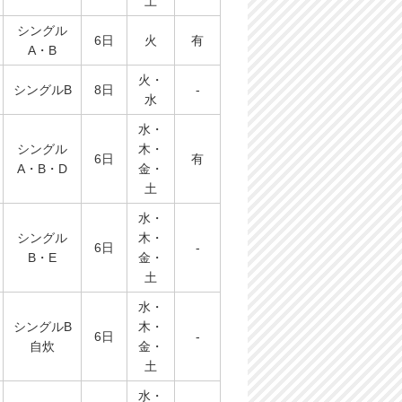
土
シングル
6日
火
有
A・B
火・
シングルB
8日
-
水
水・
シングル
木・
6日
有
A・B・D
金・
土
水・
シングル
木・
6日
-
B・E
金・
土
水・
シングルB
木・
6日
-
自炊
金・
土
水・