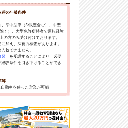
取得の年齢条件
、準中型車（5t限定含む）、中型
を除く）、大型免許所持者で運転経験
以上の方のみ受け付けております。
査に加え、深視力検査があります。
は入校できません。
教習」
を受講することにより、必要
び経験条件を引き下げることができ
車等
通自動車を使った営業が可能