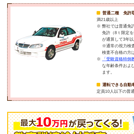
普通二種 免許
満21歳以上
弊社では普通免許
免許（8ｔ限定
が通算して3年
※通常の視力検
検査不合格の方
「受験資格特例
な年齢条件およ
ます。
運転できる自動
定員10人以下の普