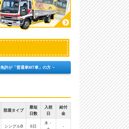
免許が「普通車MT車」の方
最短
入校
給付
部屋タイプ
日数
日
金
木・
シングルB
6日
-