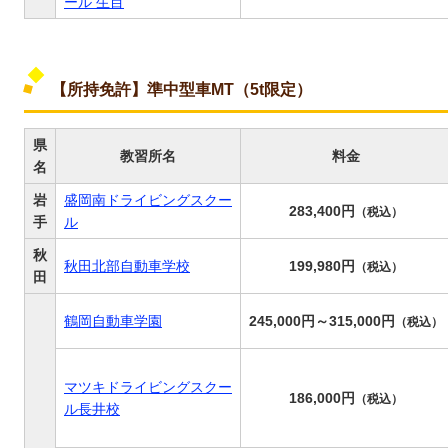
ール 生目
【所持免許】準中型車MT（5t限定）
県
教習所名
料金
名
岩
盛岡南ドライビングスクー
283,400円
（税込）
手
ル
秋
秋田北部自動車学校
199,980円
（税込）
田
鶴岡自動車学園
245,000円～315,000円
（税込）
マツキドライビングスクー
186,000円
（税込）
ル長井校