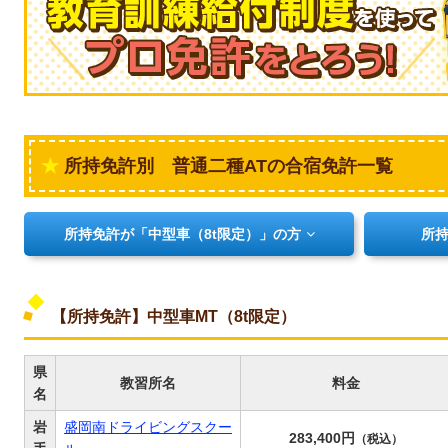
所持免許別 普通二種ATの合宿免許一覧
所持免許が「中型車（8t限定）」の方
所持
【所持免許】中型車MT（8t限定）
県
教習所名
料金
名
岩
盛岡南ドライビングスクー
283,400円
（税込）