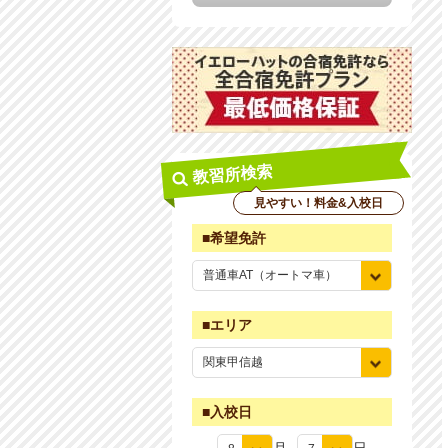
教習所検索
見やすい！料金&入校日
■希望免許
■エリア
■入校日