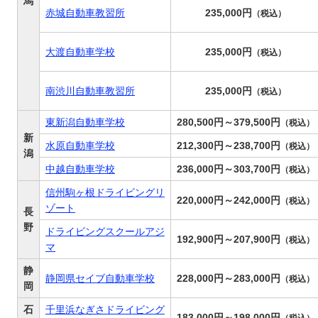
馬
赤城自動車教習所
235,000円
（税込）
大渡自動車学校
235,000円
（税込）
南渋川自動車教習所
235,000円
（税込）
東新潟自動車学校
280,500円～379,500円
（税込）
新
水原自動車学校
212,300円～238,700円
（税込）
潟
中越自動車学校
236,000円～303,700円
（税込）
信州駒ヶ根ドライビングリ
220,000円～242,000円
（税込）
ゾート
長
野
ドライビングスクールアジ
192,900円～207,900円
（税込）
マ
静
静岡県セイブ自動車学校
228,000円～283,000円
（税込）
岡
石
千里浜なぎさドライビング
183,000円～198,000円