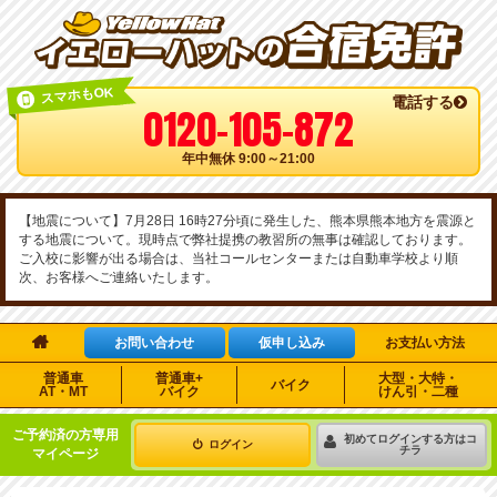
スマホもOK
電話する
0120-105-872
年中無休 9:00～21:00
【地震について】7月28日 16時27分頃に発生した、熊本県熊本地方を震源と
する地震について。現時点で弊社提携の教習所の無事は確認しております。
ご入校に影響が出る場合は、当社コールセンターまたは自動車学校より順
次、お客様へご連絡いたします。

お問い合わせ
仮申し込み
お支払い方法
普通車
普通車+
大型・大特・
バイク
AT・MT
バイク
けん引・二種
ご予約済の方専用
初めてログインする方はコ
ログイン
チラ
マイページ