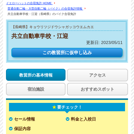
イエローハットの合宿免許 HOME
普通自動二輪・大型自動二輪（バイク）の合宿免許情報
共立自動車学校・江迎（長崎県）のバイク合宿免許
【長崎県】キョウリツジドウシャガッコウエムカエ
共立自動車学校・江迎
更新日:
2023/05/11
この教習所に
仮申し込み
教習所の基本情報
アクセス
宿泊施設
おすすめスポット
要チェック！
セール情報
料金と入校日
保証内容