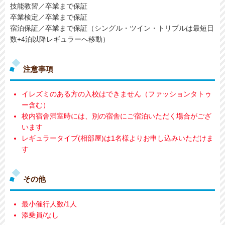
技能教習
／卒業まで保証
卒業検定
／卒業まで保証
宿泊保証
／卒業まで保証（シングル・ツイン・トリプルは最短日
数+4泊以降レギュラーへ移動）
注意事項
イレズミのある方の入校はできません（ファッションタトゥ
ー含む）
校内宿舎満室時には、別の宿舎にご宿泊いただく場合がござ
います
レギュラータイプ(相部屋)は1名様よりお申し込みいただけま
す
その他
最小催行人数/1人
添乗員/なし