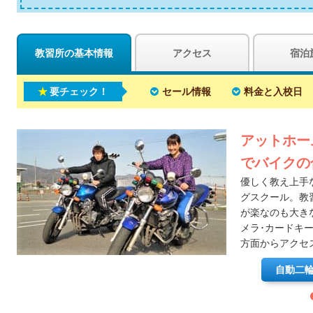
教習所の基本情報
アクセス
宿泊
要チェック！
セール情報
料金と入校日
アットホー
でバイクの
優しく教え上手
グスクール。教
が楽なのも大き
メラ･カードキ
方面からアクセ
自動二