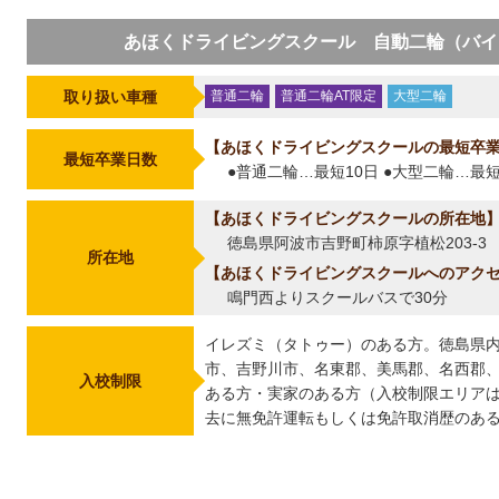
あほくドライビングスクール 自動二輪（バイ
取り扱い車種
普通二輪
普通二輪AT限定
大型二輪
あほくドライビングスクールの最短卒
最短卒業日数
●普通二輪…最短10日 ●大型二輪…最短
あほくドライビングスクールの所在地
徳島県阿波市吉野町柿原字植松203-3
所在地
あほくドライビングスクールへのアク
鳴門西よりスクールバスで30分
イレズミ（タトゥー）のある方。徳島県
市、吉野川市、名東郡、美馬郡、名西郡
入校制限
ある方・実家のある方（入校制限エリア
去に無免許運転もしくは免許取消歴のあ