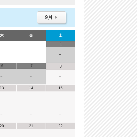
9月
▶
木
金
土
1
−
6
7
8
−
−
−
13
14
15
−
−
−
20
21
22