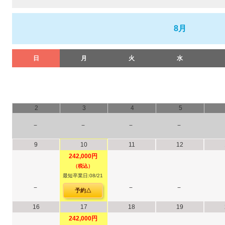
8月
日
月
火
水
2
3
4
5
−
−
−
−
9
10
11
12
242,000円
（税込）
最短卒業日:08/21
−
−
−
予約△
16
17
18
19
242,000円