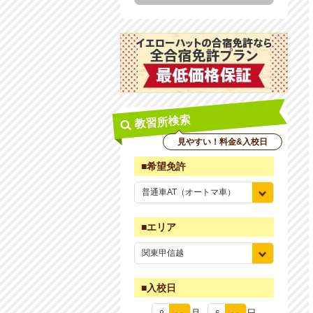
教習所検索
見やすい！料金&入校日
■希望免許
■エリア
■入校日