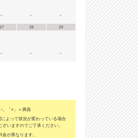
−
−
−
27
28
29
−
−
−
い。「×」＝満員
間によって状況が変わっている場合
ございますのでご了承ください。
料金が異なります。