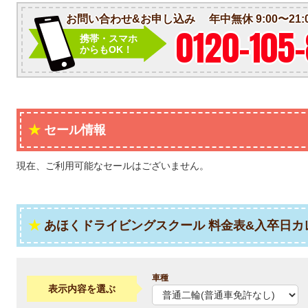
お問い合わせ&お申し込み
年中無休 9:00〜21:
0120-105
携帯・スマホ
からもOK！
セール情報
現在、ご利用可能なセールはございません。
あほくドライビングスクール 料金表&入卒日カ
車種
表示内容を選ぶ