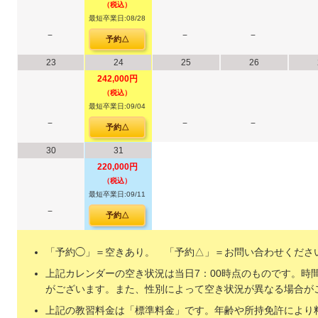
（税込）
最短卒業日:08/28
−
−
−
予約△
23
24
25
26
242,000円
（税込）
最短卒業日:09/04
−
−
−
予約△
30
31
220,000円
（税込）
最短卒業日:09/11
−
予約△
「予約◯」＝空きあり。 「予約△」＝お問い合わせくださ
上記カレンダーの空き状況は当日7：00時点のものです。時
がございます。また、性別によって空き状況が異なる場合が
上記の教習料金は「標準料金」です。年齢や所持免許により