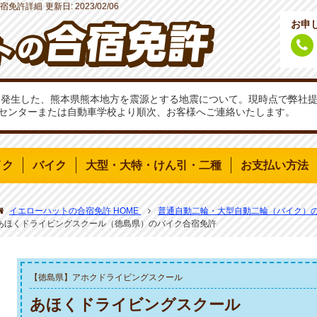
宿免許詳細
更新日:
2023/02/06
お申
分頃に発生した、熊本県熊本地方を震源とする地震について。現時点で弊
センターまたは自動車学校より順次、お客様へご連絡いたします。
イク
バイク
大型・大特・けん引・二種
お支払い方法
イエローハットの合宿免許 HOME
普通自動二輪・大型自動二輪（バイク）
あほくドライビングスクール（徳島県）のバイク合宿免許
【徳島県】アホクドライビングスクール
あほくドライビングスクール